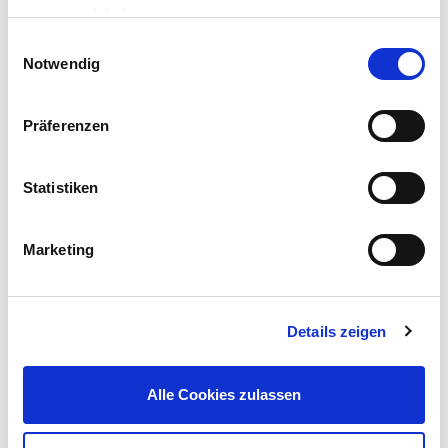
gesammelt haben.
Einwilligungsauswahl
Notwendig
Präferenzen
GERMANIA® Akkuschrauber-Set Brushless 20 V
Statistiken
69,00 €
UVP 99,95 €
Marketing
Mehr erfahren!
Details zeigen
Beschreibung
Die Pfostenkappe ist nicht nur eine Verschönerung der
Zaunpfosten, sondern schützt diese auch vor
Alle Cookies zulassen
Witterungseinflüssen.