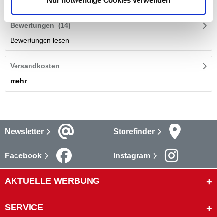
Nur notwendige Cookies verwenden
Bewertungen
(14)
Bewertungen lesen
Versandkosten
mehr
Newsletter
Storefinder
Facebook
Instagram
AKTUELLE WERBUNG
SERVICE