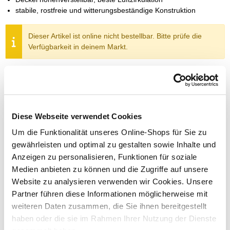
stabile, rostfreie und witterungsbeständige Konstruktion
Dieser Artikel ist online nicht bestellbar. Bitte prüfe die
Verfügbarkeit in deinem Markt.
Um Abholung im Markt nutzen zu können, wähle zunächst
einen Markt
Verfügbarkeit:
Jetzt prüfen und Markt auswählen
Diese Webseite verwendet Cookies
Um die Funktionalität unseres Online-Shops für Sie zu
Menge
gewährleisten und optimal zu gestalten sowie Inhalte und
In den Warenkorb
Anzeigen zu personalisieren, Funktionen für soziale
Medien anbieten zu können und die Zugriffe auf unsere
Website zu analysieren verwenden wir Cookies. Unsere
Merken
Partner führen diese Informationen möglicherweise mit
weiteren Daten zusammen, die Sie ihnen bereitgestellt
ZUBEHÖR UND PASSENDE ARTIKEL:
haben oder die sie im Rahmen Ihrer Nutzung der Dienste