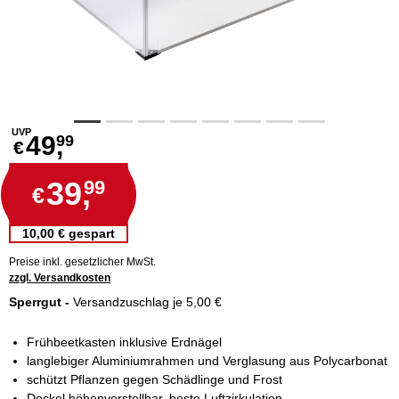
UVP
49,
99
€
39,
99
€
10,00 € gespart
Preise inkl. gesetzlicher MwSt.
zzgl. Versandkosten
Sperrgut -
Versandzuschlag je 5,00 €
Frühbeetkasten inklusive Erdnägel
langlebiger Aluminiumrahmen und Verglasung aus Polycarbonat
schützt Pflanzen gegen Schädlinge und Frost
Deckel höhenverstellbar, beste Luftzirkulation