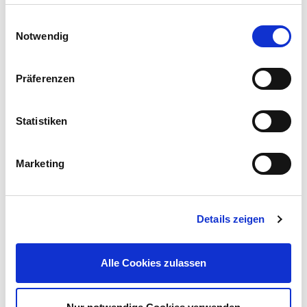
gesammelt haben.
Einwilligungsauswahl
Notwendig
Präferenzen
Kleinfeger 7 Zinken aus verzinktem Stahl
Statistiken
4,99 €
UVP 8,49 €
Marketing
Gleich mitkaufen!
Details zeigen
Beschreibung
Alle Cookies zulassen
Frühbeetkasten
in schräger Form für die Anzucht von Gemüse
und Kräuter. Der
Pflanzenkasten
besteht aus einem
witterungsbeständigem Aluminium-Rahmen und Polycarbonat
Holplatten.
mehr