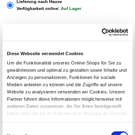
Lieferung nach Hause
Verfügbarkeit online:
Auf Lager
Dieser Artikel kann über Abholung im Markt nicht
reserviert werden
Diese Webseite verwendet Cookies
Menge
Um die Funktionalität unseres Online-Shops für Sie zu
In den Warenkorb
gewährleisten und optimal zu gestalten sowie Inhalte und
Anzeigen zu personalisieren, Funktionen für soziale
Medien anbieten zu können und die Zugriffe auf unsere
Merken
Website zu analysieren verwenden wir Cookies. Unsere
Partner führen diese Informationen möglicherweise mit
ZUBEHÖR UND PASSENDE ARTIKEL:
weiteren Daten zusammen, die Sie ihnen bereitgestellt
haben oder die sie im Rahmen Ihrer Nutzung der Dienste
gesammelt haben.
Einwilligungsauswahl