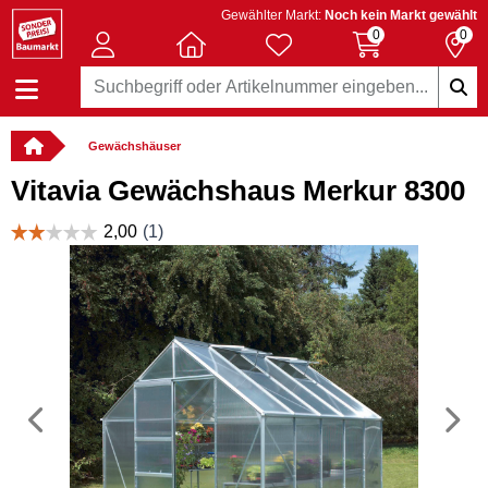
Gewählter Markt:
Noch kein Markt gewählt
0
0
Gewächshäuser
Vitavia Gewächshaus Merkur 8300
Vorheriges
N