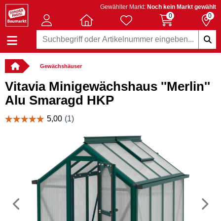
Gewählter Markt:
Noch kein Markt gewählt
0
0
Gewächshäuser
Vitavia Minigewächshaus ''Merlin''
Alu Smaragd HKP
Vorheriges
N