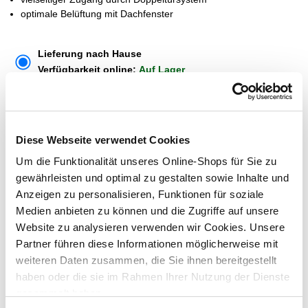
optimale Belüftung mit Dachfenster
Lieferung nach Hause
Verfügbarkeit online:
Auf Lager
Dieser Artikel kann über Abholung im Markt nicht
Diese Webseite verwendet Cookies
reserviert werden
Um die Funktionalität unseres Online-Shops für Sie zu
gewährleisten und optimal zu gestalten sowie Inhalte und
Menge
Anzeigen zu personalisieren, Funktionen für soziale
In den Warenkorb
Medien anbieten zu können und die Zugriffe auf unsere
Website zu analysieren verwenden wir Cookies. Unsere
Partner führen diese Informationen möglicherweise mit
Merken
weiteren Daten zusammen, die Sie ihnen bereitgestellt
haben oder die sie im Rahmen Ihrer Nutzung der Dienste
ZUBEHÖR UND PASSENDE ARTIKEL:
gesammelt haben.