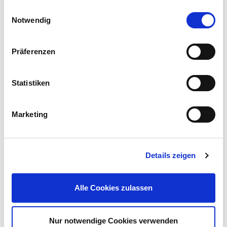
Einwilligungsauswahl
Notwendig
GERMANIA® Stichsäge 230V 800W Laser Pendelhub
Präferenzen
Pendelhubstichsäge Säge
59,99 €
UVP 79,95 €
Statistiken
Gleich mitkaufen!
Marketing
Beschreibung
Details zeigen
Das Abdichtband eignet sich bei der Verlegung von Profil- und
Hohlkammerplatten. Es verhindert das Eindringen von Insekten
in den Hohlkammern.
Alle Cookies zulassen
mehr
Nur notwendige Cookies verwenden