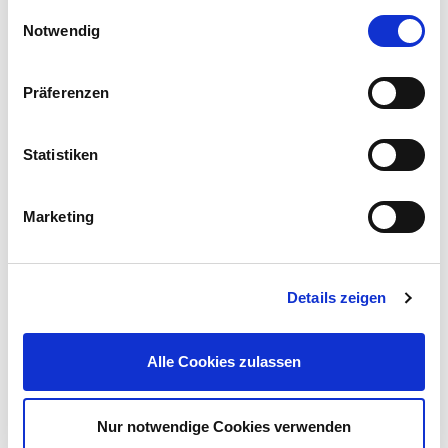
Einwilligungsauswahl
Notwendig
Präferenzen
Vitavia Regenfallrohr-Set aus PVC Ø3,2 x 28 cm
Statistiken
29,99 €
UVP 34,90 €
Marketing
Gleich mitkaufen!
Details zeigen
Beschreibung
Das Vitavia Fundament für dein Anlehngewächshaus "Styx"
Alle Cookies zulassen
1300 bietet dir die ideale Basis für eine stabile und sichere
Montage.
mehr
Nur notwendige Cookies verwenden
Bewertungen