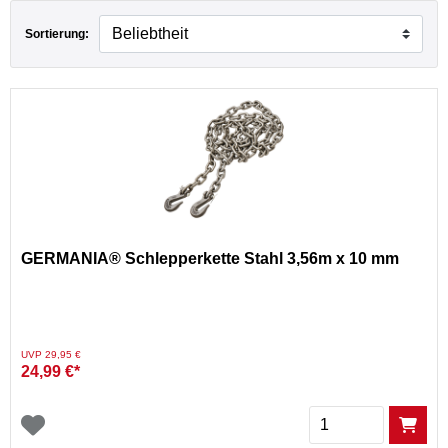
Sortierung:
GERMANIA® Schlepperkette Stahl 3,56m x 10 mm
Preis reduziert von
auf
UVP 29,95 €
24,99 €*
Menge