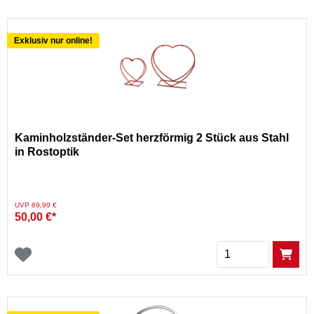
Exklusiv nur online!
Kaminholzständer-Set herzförmig 2 Stück aus Stahl
in Rostoptik
Preis reduziert von
auf
UVP 69,99 €
50,00 €*
Menge