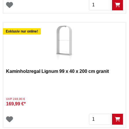
Menge
Exklusiv nur online!
Kaminholzregal Lignum 99 x 40 x 200 cm granit
Preis reduziert von
auf
UVP 249,90 €
169,99 €*
Menge