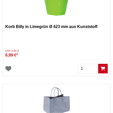
Korb Billy in Limegrün Ø 423 mm aus Kunststoff
Preis reduziert von
auf
UVP 9,99 €
6,99 €*
Menge