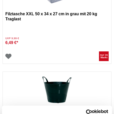
Filztasche XXL 50 x 34 x 27 cm in grau mit 20 kg
Traglast
Preis reduziert von
auf
UVP 9,99 €
6,49 €*
nur im
Markt