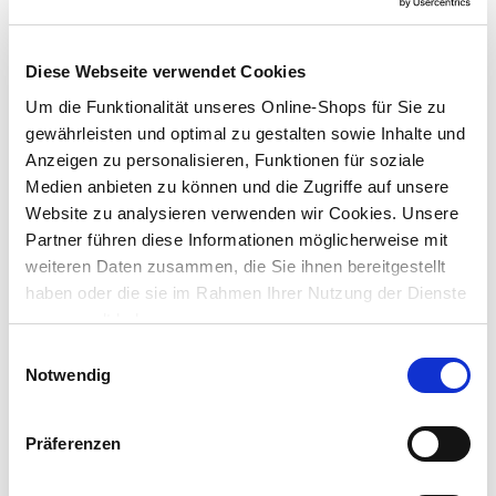
Korb Billy in Schwarz Ø 423 mm aus Kunststoff
Diese Webseite verwendet Cookies
Um die Funktionalität unseres Online-Shops für Sie zu
Preis reduziert von
auf
UVP 9,99 €
6,99 €*
gewährleisten und optimal zu gestalten sowie Inhalte und
Anzeigen zu personalisieren, Funktionen für soziale
Menge
Medien anbieten zu können und die Zugriffe auf unsere
Website zu analysieren verwenden wir Cookies. Unsere
Partner führen diese Informationen möglicherweise mit
weiteren Daten zusammen, die Sie ihnen bereitgestellt
haben oder die sie im Rahmen Ihrer Nutzung der Dienste
gesammelt haben.
Einwilligungsauswahl
Notwendig
Präferenzen
GERMANIA® Profi-Holzgreifer 25 cm