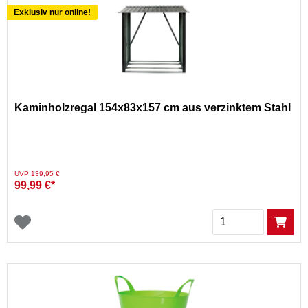
Exklusiv nur online!
Kaminholzregal 154x83x157 cm aus verzinktem Stahl
Preis reduziert von
auf
UVP 139,95 €
99,99 €*
Menge