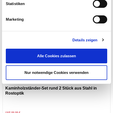
Statistiken
Preis reduziert von
auf
UVP 27,95 €
17,99 €*
Marketing
Menge
Details zeigen
Exklusiv nur online!
Alle Cookies zulassen
Nur notwendige Cookies verwenden
Kaminholzständer-Set rund 2 Stück aus Stahl in
Rostoptik
Preis reduziert von
auf
UVP 89,99 €