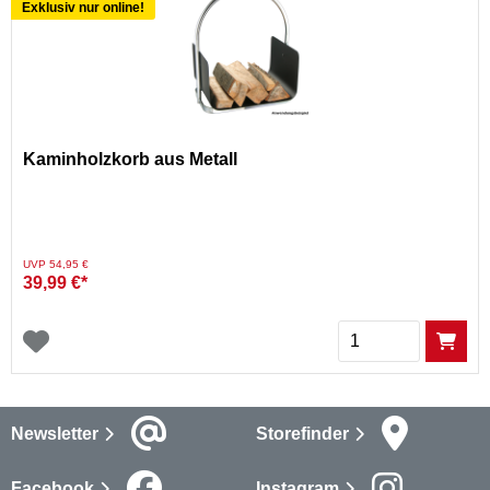
Exklusiv nur online!
Kaminholzkorb aus Metall
Preis reduziert von
auf
UVP 54,95 €
39,99 €*
Menge
Newsletter
Storefinder
Facebook
Instagram