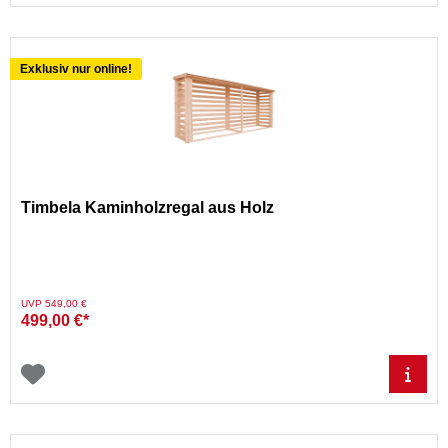
Exklusiv nur online!
Timbela Kaminholzregal aus Holz
Preis reduziert von
auf
UVP 549,00 €
499,00 €*