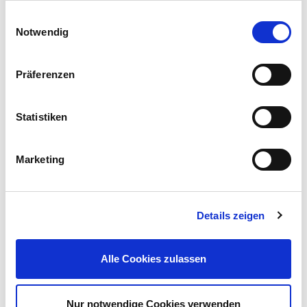
Einwilligungsauswahl
Notwendig
Präferenzen
Saatgut Katzengras für ca. 15-20 mittlere Schalen
Statistiken
1,49 €
UVP 1,69 €
Marketing
Mehr erfahren!
Details zeigen
Beschreibung
Das Katzenstreu mit Babypuderduft bietet nicht nur einen
Alle Cookies zulassen
angenehmen Duft, sondern ist durch seine feine Körnung
besonders sanft und angenehm für die empfindlichen Pfoten
deiner Katze.
mehr
Nur notwendige Cookies verwenden