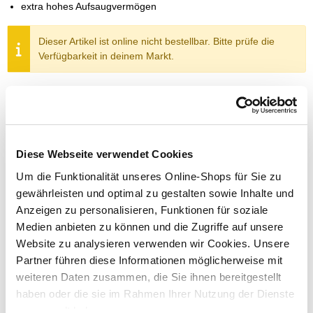
extra hohes Aufsaugvermögen
Dieser Artikel ist online nicht bestellbar. Bitte prüfe die
Verfügbarkeit in deinem Markt.
Um Abholung im Markt nutzen zu können, wähle zunächst
einen Markt
Verfügbarkeit:
Jetzt prüfen und Markt auswählen
Diese Webseite verwendet Cookies
Um die Funktionalität unseres Online-Shops für Sie zu
Menge
gewährleisten und optimal zu gestalten sowie Inhalte und
In den Warenkorb
Anzeigen zu personalisieren, Funktionen für soziale
Medien anbieten zu können und die Zugriffe auf unsere
Merken
Website zu analysieren verwenden wir Cookies. Unsere
Partner führen diese Informationen möglicherweise mit
weiteren Daten zusammen, die Sie ihnen bereitgestellt
ZUBEHÖR UND PASSENDE ARTIKEL:
haben oder die sie im Rahmen Ihrer Nutzung der Dienste
gesammelt haben.