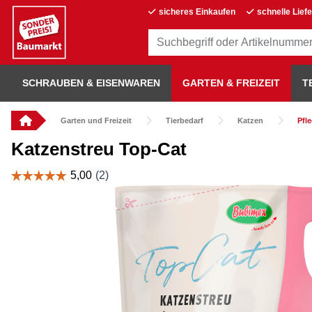
sicheres Einkaufen
schnelle Lief
SCHRAUBEN & EISENWAREN
GARTEN & FREIZEIT
T
Garten und Freizeit
Tierbedarf
Katzen
Pfl
Katzenstreu Top-Cat