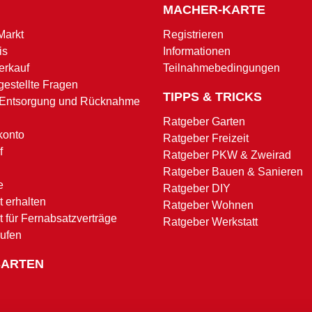
MACHER-KARTE
Markt
Registrieren
is
Informationen
erkauf
Teilnahmebedingungen
gestellte Fragen
TIPPS & TRICKS
 Entsorgung und Rücknahme
Ratgeber Garten
konto
Ratgeber Freizeit
f
Ratgeber PKW & Zweirad
Ratgeber Bauen & Sanieren
e
Ratgeber DIY
 erhalten
Ratgeber Wohnen
t für Fernabsatzverträge
Ratgeber Werkstatt
rufen
SARTEN