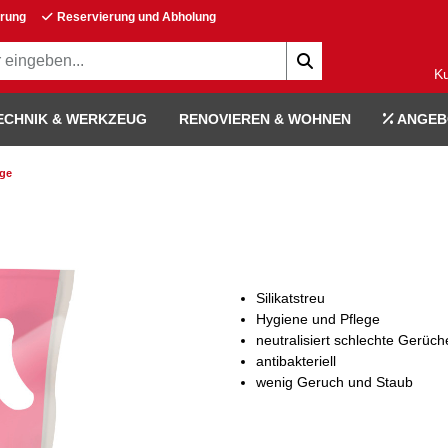
erung
Reservierung und Abholung
K
ECHNIK & WERKZEUG
RENOVIEREN & WOHNEN
ANGEB
ege
Silikatstreu
Hygiene und Pflege
neutralisiert schlechte Gerüch
antibakteriell
wenig Geruch und Staub