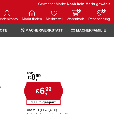
Gewählter Markt:
Noch kein Markt gewählt
0
0
undenkonto
Markt finden
Merkzettel
Warenkorb
Reservierung
OTE
MACHERWERKSTATT
MACHERFAMILIE
UVP
8,
99
€
e
6,
99
€
2,00 € gespart
Inhalt: 5 l (1 l = 1,40 €)