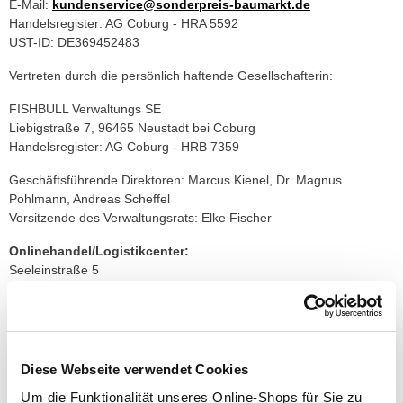
E-Mail:
kundenservice@sonderpreis-baumarkt.de
Handelsregister: AG Coburg - HRA 5592
UST-ID: DE369452483
Vertreten durch die persönlich haftende Gesellschafterin:
FISHBULL Verwaltungs SE
Liebigstraße 7, 96465 Neustadt bei Coburg
Handelsregister: AG Coburg - HRB 7359
Geschäftsführende Direktoren: Marcus Kienel, Dr. Magnus
Pohlmann, Andreas Scheffel
Vorsitzende des Verwaltungsrats: Elke Fischer
Onlinehandel/Logistikcenter:
Seeleinstraße 5
96215 Lichtenfels
Deutschland
Telefon:
09571 75761-0
Wir sind seit 25.09.2015 Mitglied der Initiative
Diese Webseite verwendet Cookies
"FairCommerce".
Um die Funktionalität unseres Online-Shops für Sie zu
Nähere Informationen hierzu finden Sie unter
www.fair-