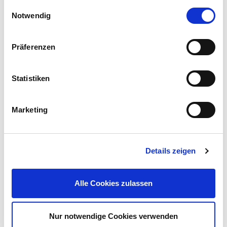
Einwilligungsauswahl
Notwendig
Präferenzen
GERMANIA® Akku Bohrschrauber-Set 12 V Akku und
Ladegerät
Statistiken
54,99 €
UVP 79,95 €
Marketing
Mehr erfahren!
Details zeigen
Beschreibung
Ein schöner Empfang für deine tägliche Post – dieser
Alle Cookies zulassen
Briefkasten besticht mit klarer Form und hochwertiger
Verarbeitung.
mehr
Nur notwendige Cookies verwenden
Bewertungen