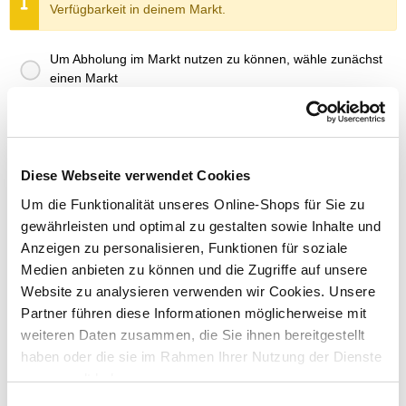
Verfügbarkeit in deinem Markt.
Um Abholung im Markt nutzen zu können, wähle zunächst
einen Markt
Verfügbarkeit:
Jetzt prüfen und Markt auswählen
Menge
Diese Webseite verwendet Cookies
In den Warenkorb
Um die Funktionalität unseres Online-Shops für Sie zu
gewährleisten und optimal zu gestalten sowie Inhalte und
Anzeigen zu personalisieren, Funktionen für soziale
Merken
Medien anbieten zu können und die Zugriffe auf unsere
Website zu analysieren verwenden wir Cookies. Unsere
ZUBEHÖR UND PASSENDE ARTIKEL:
Partner führen diese Informationen möglicherweise mit
weiteren Daten zusammen, die Sie ihnen bereitgestellt
Exklusiv nur online!
haben oder die sie im Rahmen Ihrer Nutzung der Dienste
gesammelt haben.
Einwilligungsauswahl