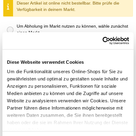
Dieser Artikel ist online nicht bestellbar. Bitte prüfe die
Verfügbarkeit in deinem Markt.
Um Abholung im Markt nutzen zu können, wähle zunächst
einen Markt
Verfügbarkeit:
Jetzt prüfen und Markt auswählen
Menge
Diese Webseite verwendet Cookies
Um die Funktionalität unseres Online-Shops für Sie zu
In den Warenkorb
gewährleisten und optimal zu gestalten sowie Inhalte und
Anzeigen zu personalisieren, Funktionen für soziale
Merken
Medien anbieten zu können und die Zugriffe auf unsere
Website zu analysieren verwenden wir Cookies. Unsere
ZUBEHÖR UND PASSENDE ARTIKEL:
Partner führen diese Informationen möglicherweise mit
weiteren Daten zusammen, die Sie ihnen bereitgestellt
haben oder die sie im Rahmen Ihrer Nutzung der Dienste
Exklusiv nur online!
gesammelt haben.