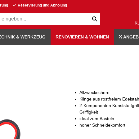
erung
Reservierung und Abholung
K
ECHNIK & WERKZEUG
RENOVIEREN & WOHNEN
ANGEB
Allzweckschere
Klinge aus rostfreiem Edelstah
2-Komponenten Kunststoffgriff
Griffigkeit
ideal zum Basteln
hoher Schneidekomfort