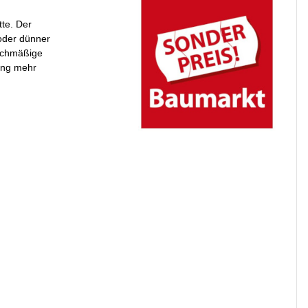
tte. Der
 oder dünner
eichmäßige
ring mehr