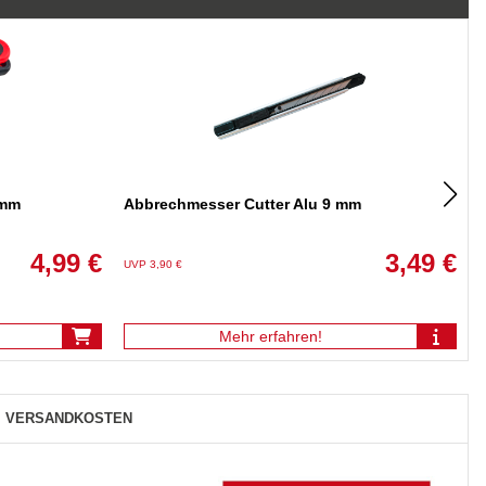
 mm
Abbrechmesser Cutter Alu 9 mm
4,99 €
3,49 €
UVP 3,90 €
U
Mehr erfahren!
VERSANDKOSTEN