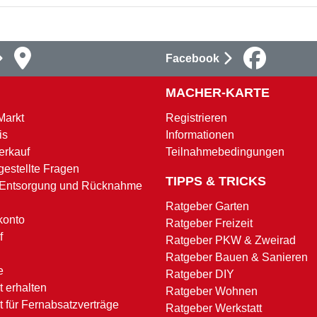
Facebook
MACHER-KARTE
Markt
Registrieren
is
Informationen
erkauf
Teilnahmebedingungen
gestellte Fragen
TIPPS & TRICKS
 Entsorgung und Rücknahme
Ratgeber Garten
konto
Ratgeber Freizeit
f
Ratgeber PKW & Zweirad
Ratgeber Bauen & Sanieren
e
Ratgeber DIY
 erhalten
Ratgeber Wohnen
t für Fernabsatzverträge
Ratgeber Werkstatt