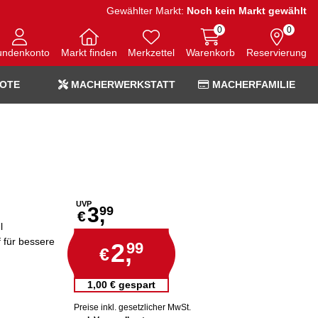
Gewählter Markt:
Noch kein Markt gewählt
0
0
undenkonto
Markt finden
Merkzettel
Warenkorb
Reservierung
OTE
MACHERWERKSTATT
MACHERFAMILIE
UVP
3,
99
€
l
 für bessere
2,
99
€
1,00 € gespart
Preise inkl. gesetzlicher MwSt.