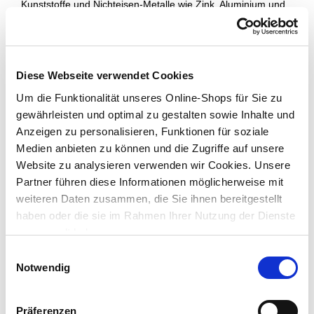
Kunststoffe und Nichteisen-Metalle wie Zink, Aluminium und
Kupfer
Grundierung, Rostschutz und Decklack in Einem
Lieferung nach Hause
Diese Webseite verwendet Cookies
ca. 3-5 Werktage
Verfügbarkeit online:
Nur noch 5 auf Lager
Um die Funktionalität unseres Online-Shops für Sie zu
gewährleisten und optimal zu gestalten sowie Inhalte und
Anzeigen zu personalisieren, Funktionen für soziale
Um Abholung im Markt nutzen zu können, wähle zunächst
Medien anbieten zu können und die Zugriffe auf unsere
einen Markt
Website zu analysieren verwenden wir Cookies. Unsere
Verfügbarkeit:
Jetzt prüfen und Markt auswählen
Partner führen diese Informationen möglicherweise mit
weiteren Daten zusammen, die Sie ihnen bereitgestellt
haben oder die sie im Rahmen Ihrer Nutzung der Dienste
Menge
gesammelt haben.
In den Warenkorb
Einwilligungsauswahl
Notwendig
Merken
Präferenzen