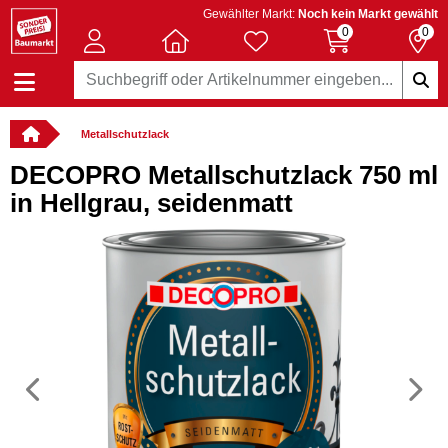
Gewählter Markt:
Noch kein Markt gewählt
0
0
Metallschutzlack
DECOPRO Metallschutzlack 750 ml
in Hellgrau, seidenmatt
Vorheriges
N