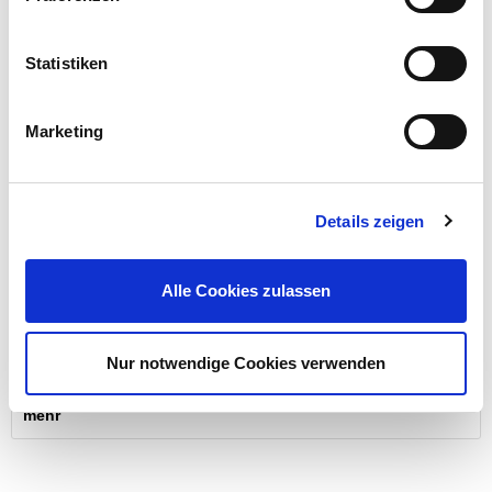
Gefahrenhinweise
mehr
Statistiken
Beschreibung
Marketing
Dieser seidenmatte Metallschutzlack auf Kunstharzbasis in
Hellgrau von DECOPRO vereint drei Eigenschaften in einem
Produkt. Der Rostschutzlack ist Grundierung, Rostschutz und
Decklack in Einem.
mehr
Details zeigen
Bewertungen
Alle Cookies zulassen
Bewertungen lesen
Nur notwendige Cookies verwenden
Versandkosten
mehr