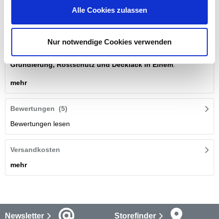
mehr
Alle Cookies zulassen
Beschreibung
Nur notwendige Cookies verwenden
Dieser
Metallschutzlack
von DECOPRO vereint drei
Eigenschaften in einem Produkt. Der Rostschutzlack ist
Grundierung, Rostschutz und Decklack in Einem
.
mehr
Bewertungen
(5)
Bewertungen lesen
Versandkosten
mehr
Newsletter
Storefinder