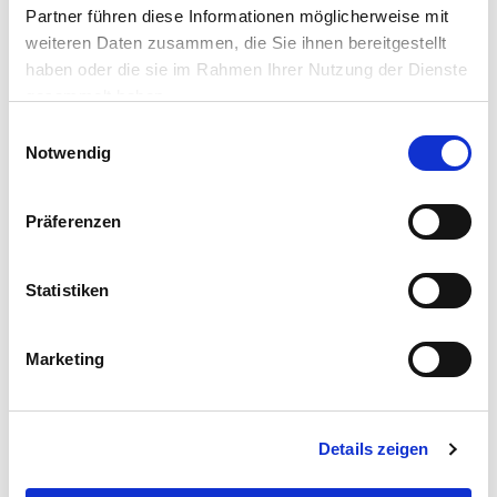
Partner führen diese Informationen möglicherweise mit
ZUBEHÖR UND PASSENDE ARTIKEL:
weiteren Daten zusammen, die Sie ihnen bereitgestellt
haben oder die sie im Rahmen Ihrer Nutzung der Dienste
gesammelt haben.
Einwilligungsauswahl
Notwendig
Präferenzen
DECOPRO Premium-Lasurpinsel Mischborste 80 mm
Statistiken
4,99 €
UVP 5,99 €
Marketing
Gleich mitkaufen!
Details zeigen
Gefahrenhinweise