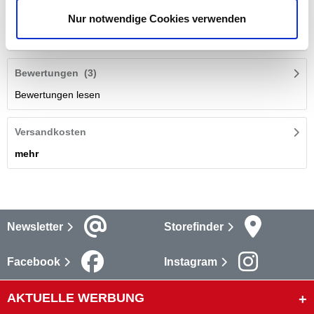
Mit der DECOPRO Megaweiß Wand- und Deckenfarbe
Nur notwendige Cookies verwenden
bekommst du eine hochwertige Dispersionsfarbe, die sich
perfekt für deine Innenräume eignet.
mehr
Bewertungen
(3)
Bewertungen lesen
Versandkosten
mehr
Newsletter
Storefinder
Facebook
Instagram
AKTUELLE WERBUNG