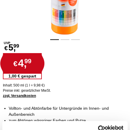
UVP
5,
99
€
4,
99
€
1,00 € gespart
Inhalt: 500 ml (1 l = 9,98 €)
Preise inkl. gesetzlicher MwSt.
zzgl. Versandkosten
Vollton- und Abtönfarbe für Untergründe im Innen- und
Außenbereich
zum Abtönen wässriger Farben und Putze
bestmögliche Deckkraft und Lichtechtheit