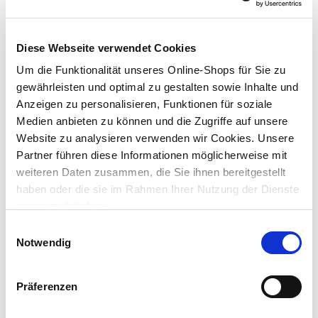
alkali- und wetterbeständig, wasserverdünnbar
für moderne Wandgestaltung und kreative Anstrichtechniken
Diese Webseite verwendet Cookies
Lieferung nach Hause
ca. 3-5 Werktage
Um die Funktionalität unseres Online-Shops für Sie zu
Verfügbarkeit online:
Auf Lager
gewährleisten und optimal zu gestalten sowie Inhalte und
Anzeigen zu personalisieren, Funktionen für soziale
Medien anbieten zu können und die Zugriffe auf unsere
Um Abholung im Markt nutzen zu können, wähle zunächst
Website zu analysieren verwenden wir Cookies. Unsere
einen Markt
Partner führen diese Informationen möglicherweise mit
Verfügbarkeit:
Jetzt prüfen und Markt auswählen
weiteren Daten zusammen, die Sie ihnen bereitgestellt
haben oder die sie im Rahmen Ihrer Nutzung der Dienste
gesammelt haben.
Menge
Einwilligungsauswahl
In den Warenkorb
Notwendig
Merken
Präferenzen
Gefahrenhinweise