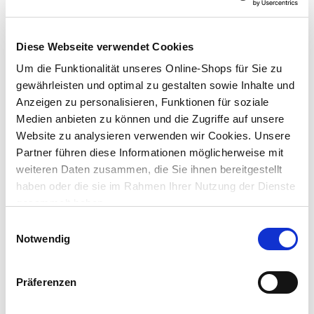
alkali- und wetterbeständig, wasserverdünnbar
für moderne Wandgestaltung und kreative Anstrichtechniken
Diese Webseite verwendet Cookies
Lieferung nach Hause
Verfügbarkeit online:
Nur noch 3 auf Lager
Um die Funktionalität unseres Online-Shops für Sie zu
gewährleisten und optimal zu gestalten sowie Inhalte und
Anzeigen zu personalisieren, Funktionen für soziale
Medien anbieten zu können und die Zugriffe auf unsere
Um Abholung im Markt nutzen zu können, wähle zunächst
Website zu analysieren verwenden wir Cookies. Unsere
einen Markt
Verfügbarkeit:
Partner führen diese Informationen möglicherweise mit
Jetzt prüfen und Markt auswählen
weiteren Daten zusammen, die Sie ihnen bereitgestellt
haben oder die sie im Rahmen Ihrer Nutzung der Dienste
gesammelt haben.
Menge
Einwilligungsauswahl
In den Warenkorb
Notwendig
Merken
Präferenzen
Gefahrenhinweise