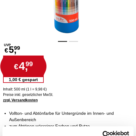
UVP
5,
99
€
4,
99
€
1,00 € gespart
Inhalt: 500 ml (1 l = 9,98 €)
Preise inkl. gesetzlicher MwSt.
zzgl. Versandkosten
Vollton- und Abtönfarbe für Untergründe im Innen- und
Außenbereich
zum Abtönen wässriger Farben und Putze
bestmögliche Deckkraft und Lichtechtheit