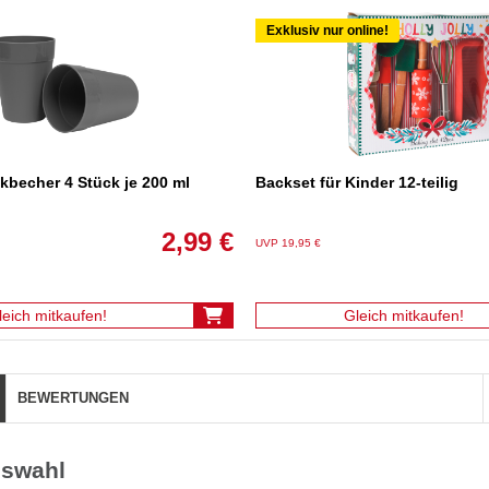
Exklusiv nur online!
kbecher 4 Stück je 200 ml
Backset für Kinder 12-teilig
2,99 €
UVP 19,95 €
leich mitkaufen!
Gleich mitkaufen!
BEWERTUNGEN
uswahl