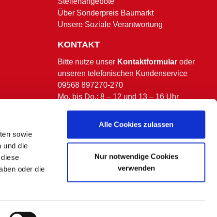
Stellenangebote
Über Sonderpreis Baumarkt
Unsere Soziale Verantwortung
KONTAKT
Bitte nutze unser
Kontaktformular
oder
unseren telefonischen Kundenservice
09568 897270-270
Mo. bis Do.: 8 – 12 und 13 – 16 Uhr
Fr.: 8 – 13 Uhr.
(ausgenommen bundesweite & bayerische
Alle Cookies zulassen
Feiertage)
lten sowie
n und die
Nur notwendige Cookies
 diese
verwenden
aben oder die
 kommen.
en Fällen eine separate Benachrichtigung.