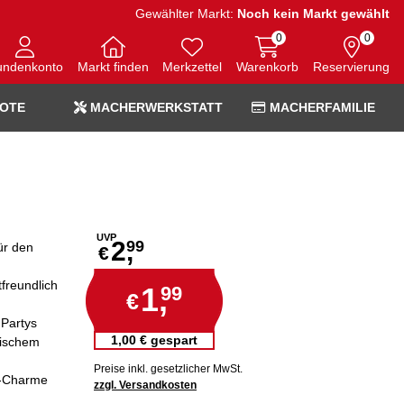
Gewählter Markt:
Noch kein Markt gewählt
0
0
undenkonto
Markt finden
Merkzettel
Warenkorb
Reservierung
OTE
MACHERWERKSTATT
MACHERFAMILIE
UVP
2,
99
ür den
€
freundlich
1,
99
€
 Partys
1,00 € gespart
tischem
Preise inkl. gesetzlicher MwSt.
ro-Charme
zzgl. Versandkosten