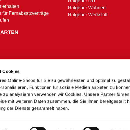
Ratgeber DIY
 erhalten
Ratgeber Wohnen
t für Fernabsatzverträge
Ratgeber Werkstatt
rufen
SARTEN
t Cookies
res Online-Shops für Sie zu gewährleisten und optimal zu gesta
Zahlungsbedingungen
rsonalisieren, Funktionen für soziale Medien anbieten zu könne
te zu analysieren verwenden wir Cookies. Unsere Partner führen
ise mit weiteren Daten zusammen, die Sie ihnen bereitgestellt h
* Alle Preise in Euro inkl. MwSt. und zzgl. Service- und Versandkosten.
ung der Dienste gesammelt haben.
** Ausgenommen Speditions- und Sperrgutzuschläge
*** Nur in teilnehmenden Märkten
 zu Preisunterschieden zwischen dem Onlineshop und unseren Sonderpreis Baumärkten vor Ort
 der Nachfrage kann es zu Lieferverzögerungen oder Fehlbeständen kommen. Sie erhalten in dies