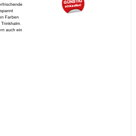
erfrischende
tspannt
hen Farben
 Trinkhalm.
ern auch ein