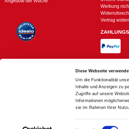
Angebote der Woche
Werbung nicht
Widerrufsrech
Vertrag wider
ZAHLUNG
VERSAND
Diese Webseite verwende
Um die Funktionalität unse
Versand und 
Inhalte und Anzeigen zu pe
Zugriffe auf unsere Websi
Informationen möglicherwe
sie im Rahmen Ihrer Nutz
Es kann
1)
Nur solange der Vorrat reicht. Aufgrund
Einwilligungsauswahl
2)