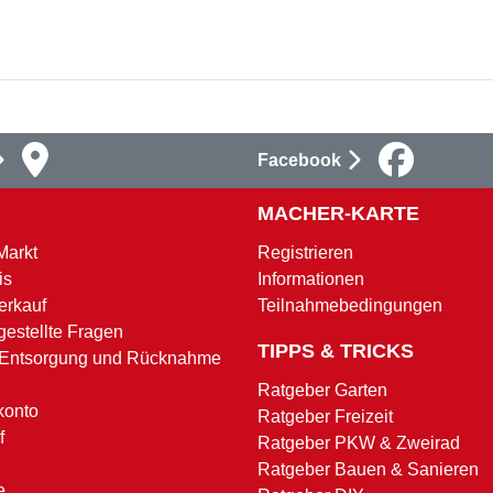
Facebook
MACHER-KARTE
Markt
Registrieren
is
Informationen
erkauf
Teilnahmebedingungen
gestellte Fragen
TIPPS & TRICKS
 Entsorgung und Rücknahme
Ratgeber Garten
konto
Ratgeber Freizeit
f
Ratgeber PKW & Zweirad
Ratgeber Bauen & Sanieren
e