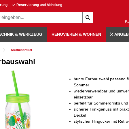
erung
Reservierung und Abholung
K
ECHNIK & WERKZEUG
RENOVIEREN & WOHNEN
ANGEB
Küchenartikel
arbauswahl
bunte Farbauswahl passend f
Sommer
wiederverwendbar und umwelt
einsetzbar
perfekt für Sommerdrinks und
sicherer Trinkgenuss mit prak
Deckel
stylischer Hingucker mit Ret