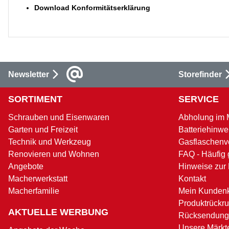
Download Konformitätserklärung
Newsletter
Storefinder
SORTIMENT
SERVICE
Schrauben und Eisenwaren
Abholung im 
Garten und Freizeit
Batteriehinwe
Technik und Werkzeug
Gasflaschenv
Renovieren und Wohnen
FAQ - Häufig 
Angebote
Hinweise zur
Macherwerkstatt
Kontakt
Macherfamilie
Mein Kunden
Produktrückru
AKTUELLE WERBUNG
Rücksendung
Unsere Märkt