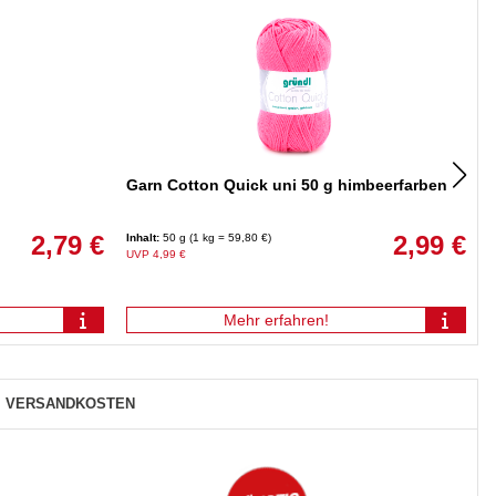
Garn Cotton Quick uni 50 g himbeerfarben
2,79 €
2,99 €
Inhalt:
50 g (1 kg = 59,80 €)
I
UVP 4,99 €
U
Mehr erfahren!
VERSANDKOSTEN