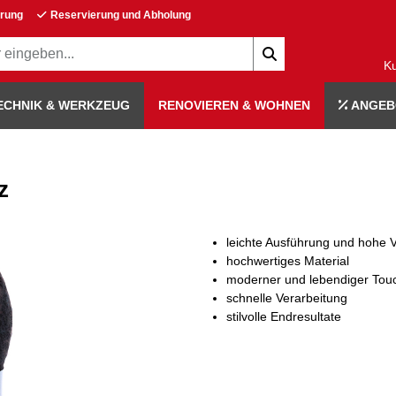
erung
Reservierung und Abholung
K
ECHNIK & WERKZEUG
RENOVIEREN & WOHNEN
ANGEB
z
leichte Ausführung und hohe Vi
hochwertiges Material
moderner und lebendiger Tou
schnelle Verarbeitung
stilvolle Endresultate