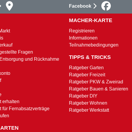
Facebook
MACHER-KARTE
Markt
Registrieren
is
Informationen
erkauf
Teilnahmebedingungen
gestellte Fragen
TIPPS & TRICKS
 Entsorgung und Rücknahme
Ratgeber Garten
konto
Ratgeber Freizeit
f
Ratgeber PKW & Zweirad
Ratgeber Bauen & Sanieren
e
Ratgeber DIY
 erhalten
Ratgeber Wohnen
t für Fernabsatzverträge
Ratgeber Werkstatt
rufen
SARTEN