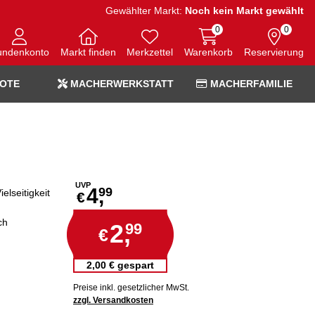
Gewählter Markt:
Noch kein Markt gewählt
0
0
undenkonto
Markt finden
Merkzettel
Warenkorb
Reservierung
OTE
MACHERWERKSTATT
MACHERFAMILIE
UVP
4,
99
elseitigkeit
€
ch
2,
99
€
2,00 € gespart
Preise inkl. gesetzlicher MwSt.
zzgl. Versandkosten