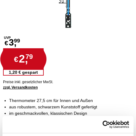
UVP
3,
99
€
2,
79
€
1,20 € gespart
Preise inkl. gesetzlicher MwSt.
zzgl. Versandkosten
Thermometer 27,5 cm für Innen und Außen
aus robustem, schwarzem Kunststoff gefertigt
im geschmackvollen, klassischen Design
Temperaturanzeige von - 35 bis + 50 °C
für die Wandmontage geeignet