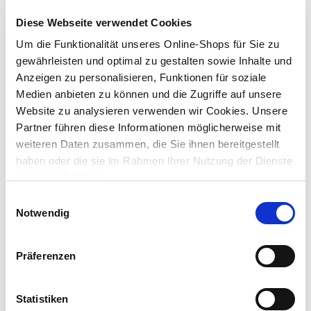
Lieferung nach Hause
Diese Webseite verwendet Cookies
Verfügbarkeit online:
Auf Lager
Um die Funktionalität unseres Online-Shops für Sie zu
gewährleisten und optimal zu gestalten sowie Inhalte und
Anzeigen zu personalisieren, Funktionen für soziale
Um Abholung im Markt nutzen zu können, wähle zunächst
einen Markt
Medien anbieten zu können und die Zugriffe auf unsere
Verfügbarkeit:
Website zu analysieren verwenden wir Cookies. Unsere
Jetzt prüfen und Markt auswählen
Partner führen diese Informationen möglicherweise mit
weiteren Daten zusammen, die Sie ihnen bereitgestellt
Menge
haben oder die sie im Rahmen Ihrer Nutzung der Dienste
gesammelt haben.
In den Warenkorb
Einwilligungsauswahl
Notwendig
Merken
Präferenzen
Beschreibung
Thermometer 27,5 cm aus robustem, schwarzem Kunststoff für
den Innen- und Außenbereich. Die Temperaturanzeige geht von
Statistiken