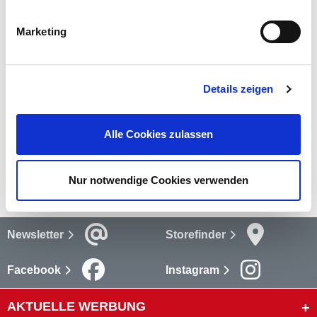
– 35 bis + 50 °C.
mehr
Marketing
Bewertungen
Details zeigen
Bewertungen lesen
Alle Cookies zulassen
Versandkosten
mehr
Nur notwendige Cookies verwenden
Newsletter
Storefinder
Facebook
Instagram
AKTUELLE WERBUNG