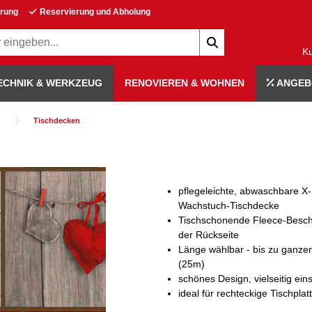
erung
Reservierung und Abholung
K
ECHNIK & WERKZEUG
RENOVIEREN & WOHNEN
ANGEB
Tischdecken
pflegeleichte, abwaschbare X
Wachstuch-Tischdecke
Tischschonende Fleece-Besch
der Rückseite
Länge wählbar - bis zu ganze
(25m)
schönes Design, vielseitig ein
ideal für rechteckige Tischplat