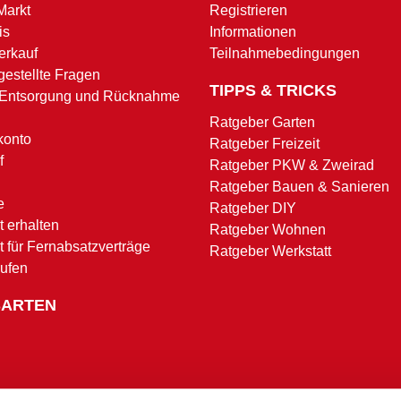
Markt
Registrieren
is
Informationen
erkauf
Teilnahmebedingungen
gestellte Fragen
TIPPS & TRICKS
 Entsorgung und Rücknahme
Ratgeber Garten
konto
Ratgeber Freizeit
f
Ratgeber PKW & Zweirad
Ratgeber Bauen & Sanieren
e
Ratgeber DIY
 erhalten
Ratgeber Wohnen
t für Fernabsatzverträge
Ratgeber Werkstatt
rufen
SARTEN