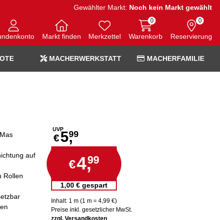
Gewählter Markt:
Noch kein Markt gewählt
0
0
undenkonto
Markt finden
Merkzettel
Warenkorb
Reservierung
OTE
MACHERWERKSTATT
MACHERFAMILIE
UVP
5,
99
-Mas
€
ichtung auf
4,
99
€
n Rollen
1,00 € gespart
setzbar
Inhalt: 1 m (1 m = 4,99 €)
ten
Preise inkl. gesetzlicher MwSt.
zzgl. Versandkosten