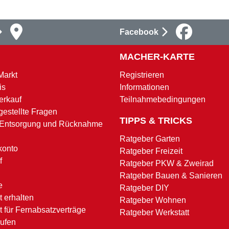
Facebook
MACHER-KARTE
Markt
Registrieren
is
Informationen
erkauf
Teilnahmebedingungen
gestellte Fragen
TIPPS & TRICKS
 Entsorgung und Rücknahme
Ratgeber Garten
konto
Ratgeber Freizeit
f
Ratgeber PKW & Zweirad
Ratgeber Bauen & Sanieren
e
Ratgeber DIY
 erhalten
Ratgeber Wohnen
t für Fernabsatzverträge
Ratgeber Werkstatt
rufen