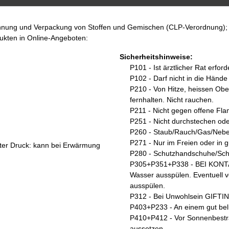
chnung und Verpackung von Stoffen und Gemischen (CLP-Verordnung); 
kten in Online-Angeboten:
Sicherheitshinweise:
P101 - Ist ärztlicher Rat erfo
P102 - Darf nicht in die Händ
P210 - Von Hitze, heissen Ob
fernhalten. Nicht rauchen.
P211 - Nicht gegen offene Fl
P251 - Nicht durchstechen od
P260 - Staub/Rauch/Gas/Nebel
P271 - Nur im Freien oder in 
ter Druck: kann bei Erwärmung
P280 - Schutzhandschuhe/Schu
P305+P351+P338 - BEI KONTA
Wasser ausspülen. Eventuell v
ausspülen.
P312 - Bei Unwohlsein GIF
P403+P233 - An einem gut belü
P410+P412 - Vor Sonnenbestra
aussetzen.