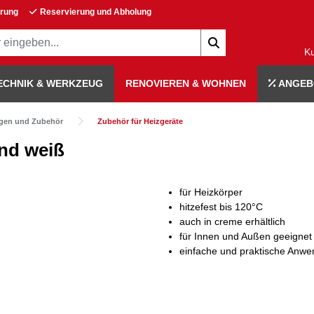
erung
Reservierung und Abholung
K
ECHNIK & WERKZEUG
RENOVIEREN & WOHNEN
ANGEB
gen und Zubehör
Zubehör für Heizgeräte
end weiß
für Heizkörper
hitzefest bis 120°C
auch in creme erhältlich
für Innen und Außen geeignet
einfache und praktische Anw