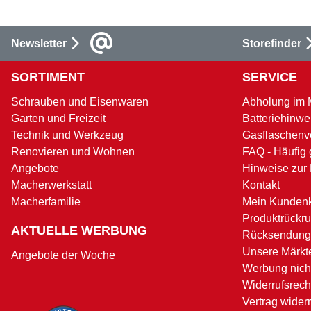
Newsletter
Storefinder
SORTIMENT
SERVICE
Schrauben und Eisenwaren
Abholung im 
Garten und Freizeit
Batteriehinwe
Technik und Werkzeug
Gasflaschenv
Renovieren und Wohnen
FAQ - Häufig 
Angebote
Hinweise zur
Macherwerkstatt
Kontakt
Macherfamilie
Mein Kunden
Produktrückru
AKTUELLE WERBUNG
Rücksendung
Unsere Märkt
Angebote der Woche
Werbung nicht
Widerrufsrech
Vertrag wider