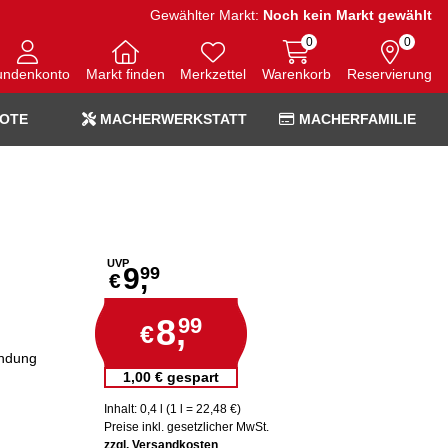
Gewählter Markt:
Noch kein Markt gewählt
0
0
undenkonto
Markt finden
Merkzettel
Warenkorb
Reservierung
OTE
MACHERWERKSTATT
MACHERFAMILIE
UVP
9,
99
€
8,
99
€
endung
1,00 € gespart
Inhalt: 0,4 l (1 l = 22,48 €)
Preise inkl. gesetzlicher MwSt.
zzgl. Versandkosten