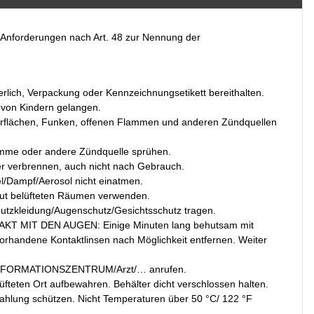
Anforderungen nach Art. 48 zur Nennung der
rderlich, Verpackung oder Kennzeichnungsetikett bereithalten.
e von Kindern gelangen.
erflächen, Funken, offenen Flammen und anderen Zündquellen
amme oder andere Zündquelle sprühen.
er verbrennen, auch nicht nach Gebrauch.
/Dampf/Aerosol nicht einatmen.
gut belüfteten Räumen verwenden.
tzkleidung/Augenschutz/Gesichtsschutz tragen.
KT MIT DEN AUGEN: Einige Minuten lang behutsam mit
orhandene Kontaktlinsen nach Möglichkeit entfernen. Weiter
TINFORMATIONSZENTRUM/Arzt/… anrufen.
fteten Ort aufbewahren. Behälter dicht verschlossen halten.
hlung schützen. Nicht Temperaturen über 50 °C/ 122 °F