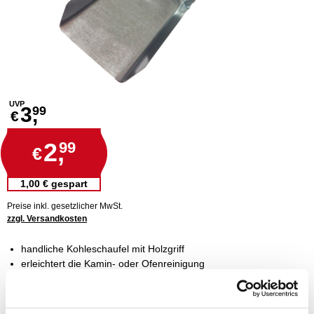
UVP
3,
99
€
2,
99
€
1,00 € gespart
Preise inkl. gesetzlicher MwSt.
zzgl. Versandkosten
handliche Kohleschaufel mit Holzgriff
erleichtert die Kamin- oder Ofenreinigung
aus verzinktem Metall gefertigt
ideal als hilfreiches Zubehör für deinen Holzkamin
bei Nichtgebrauch platzsparend aufhängbar