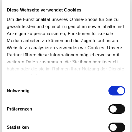
Diese Webseite verwendet Cookies
Lieferung nach Hause
Verfügbarkeit online:
Nur noch 9 auf Lager
Um die Funktionalität unseres Online-Shops für Sie zu
gewährleisten und optimal zu gestalten sowie Inhalte und
Anzeigen zu personalisieren, Funktionen für soziale
Um Abholung im Markt nutzen zu können, wähle zunächst
Medien anbieten zu können und die Zugriffe auf unsere
einen Markt
Website zu analysieren verwenden wir Cookies. Unsere
Verfügbarkeit:
Partner führen diese Informationen möglicherweise mit
Jetzt prüfen und Markt auswählen
weiteren Daten zusammen, die Sie ihnen bereitgestellt
haben oder die sie im Rahmen Ihrer Nutzung der Dienste
Menge
gesammelt haben.
In den Warenkorb
Einwilligungsauswahl
Notwendig
Merken
Präferenzen
Beschreibung
Mit der Metallschaufel hast du einen praktischen Helfer für
Statistiken