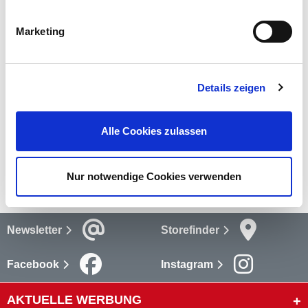
deine Kamin- oder Ofenreinigung. Weitere Kohleschaufeln oder
anderes Ofenzubehör kannst du hier im Onlineshop kaufen.
Marketing
mehr
Bewertungen
(1)
Details zeigen
Bewertungen lesen
Alle Cookies zulassen
Versandkosten
mehr
Nur notwendige Cookies verwenden
Newsletter
Storefinder
Facebook
Instagram
AKTUELLE WERBUNG