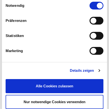
Einwilligungsauswahl
Notwendig
Präferenzen
Wiederaufladbarer Tischventilator weiß, mit 3 Lüftern und
USB‑C
Statistiken
7,99 €
UVP 12,99 €
Marketing
Mehr erfahren!
Details zeigen
Beschreibung
Kaufe hier den Mini-Ventilator mit 3 Stufen, USB-Ladung und bis
Alle Cookies zulassen
zu 3 Stunden Laufzeit – günstig bei Sonderpreis-Baumarkt!
mehr
Nur notwendige Cookies verwenden
Bewertungen
(2)