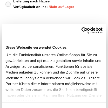
Lieferung nach Hause
Verfügbarkeit online:
Nicht auf Lager
Um Abholung im Markt nutzen zu können, wähle zunächst
einen Markt
Verfügbarkeit:
Jetzt prüfen und Markt auswählen
Diese Webseite verwendet Cookies
Menge
Um die Funktionalität unseres Online-Shops für Sie zu
gewährleisten und optimal zu gestalten sowie Inhalte und
In den Warenkorb
Anzeigen zu personalisieren, Funktionen für soziale
Medien anbieten zu können und die Zugriffe auf unsere
Merken
Website zu analysieren verwenden wir Cookies. Unsere
Partner führen diese Informationen möglicherweise mit
weiteren Daten zusammen, die Sie ihnen bereitgestellt
ZUBEHÖR UND PASSENDE ARTIKEL:
haben oder die sie im Rahmen Ihrer Nutzung der Dienste
gesammelt haben.