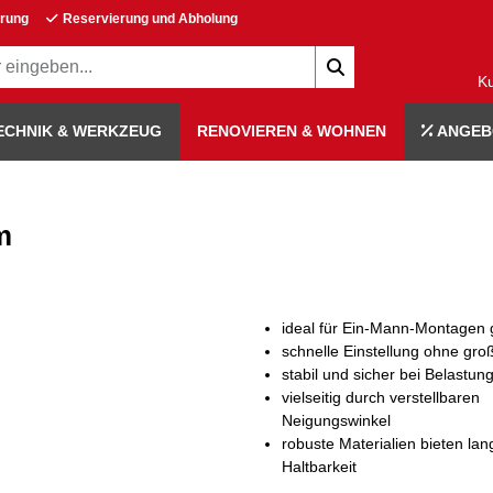
erung
Reservierung und Abholung
K
ECHNIK & WERKZEUG
RENOVIEREN & WOHNEN
ANGEB
m
ideal für Ein-Mann-Montagen 
schnelle Einstellung ohne gr
stabil und sicher bei Belastun
vielseitig durch verstellbaren
Neigungswinkel
robuste Materialien bieten lan
Haltbarkeit