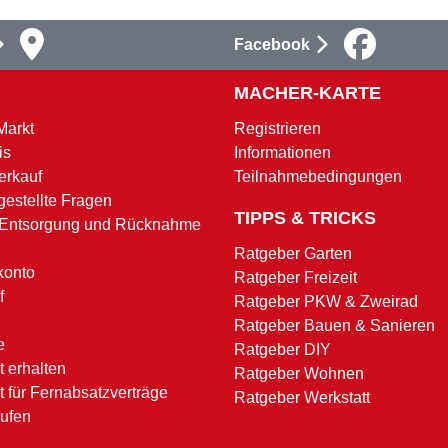
Facebook
MACHER-KARTE
Markt
Registrieren
is
Informationen
erkauf
Teilnahmebedingungen
gestellte Fragen
TIPPS & TRICKS
 Entsorgung und Rücknahme
Ratgeber Garten
konto
Ratgeber Freizeit
f
Ratgeber PKW & Zweirad
Ratgeber Bauen & Sanieren
e
Ratgeber DIY
 erhalten
Ratgeber Wohnen
t für Fernabsatzverträge
Ratgeber Werkstatt
rufen