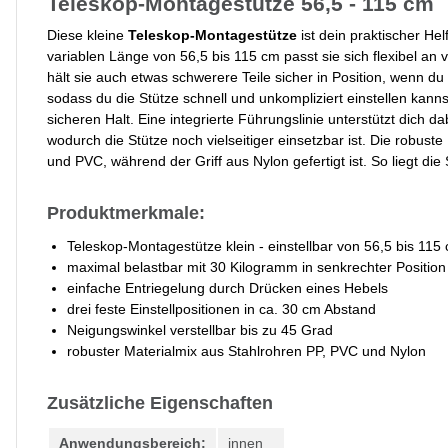
Teleskop-Montagestütze 56,5 - 115 cm
Diese kleine
Teleskop-Montagestütze
ist dein praktischer H
variablen Länge von 56,5 bis 115 cm passt sie sich flexibel 
hält sie auch etwas schwerere Teile sicher in Position, wenn du
sodass du die Stütze schnell und unkompliziert einstellen kanns
sicheren Halt. Eine integrierte Führungslinie unterstützt dich da
wodurch die Stütze noch vielseitiger einsetzbar ist. Die robust
und PVC, während der Griff aus Nylon gefertigt ist. So liegt die
Produktmerkmale:
Teleskop-Montagestütze klein - einstellbar von 56,5 bis 115
maximal belastbar mit 30 Kilogramm in senkrechter Position
einfache Entriegelung durch Drücken eines Hebels
drei feste Einstellpositionen in ca. 30 cm Abstand
Neigungswinkel verstellbar bis zu 45 Grad
robuster Materialmix aus Stahlrohren PP, PVC und Nylon
Zusätzliche Eigenschaften
Anwendungsbereich:
innen