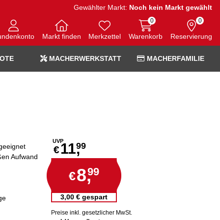
Gewählter Markt:
Noch kein Markt gewählt
0
0
undenkonto
Markt finden
Merkzettel
Warenkorb
Reservierung
OTE
MACHERWERKSTATT
MACHERFAMILIE
UVP
11,
99
geeignet
€
oßen Aufwand
g
8,
99
€
3,00 € gespart
ge
Preise inkl. gesetzlicher MwSt.