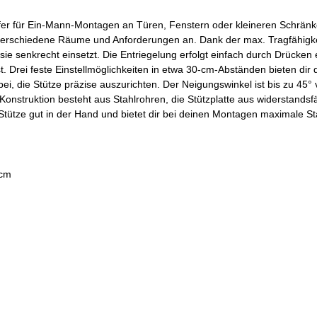
elfer für Ein-Mann-Montagen an Türen, Fenstern oder kleineren Schränk
an verschiedene Räume und Anforderungen an. Dank der max. Tragfähigk
 sie senkrecht einsetzt. Die Entriegelung erfolgt einfach durch Drücken
t. Drei feste Einstellmöglichkeiten in etwa 30-cm-Abständen bieten dir 
bei, die Stütze präzise auszurichten. Der Neigungswinkel ist bis zu 45° v
e Konstruktion besteht aus Stahlrohren, die Stützplatte aus widerstand
 Stütze gut in der Hand und bietet dir bei deinen Montagen maximale Stab
 cm