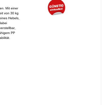
en. Mit einer
eit von 30 kg
 eines Hebels,
dabei
erstellbar,
sfähigem PP
ilität.