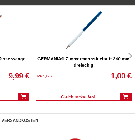
 Wasserwaage
GERMANIA® Zimmermannsbleistift 240 mm
dreieckig
9,99 €
1,00 €
UVP 1,99 €
U
Gleich mitkaufen!
VERSANDKOSTEN