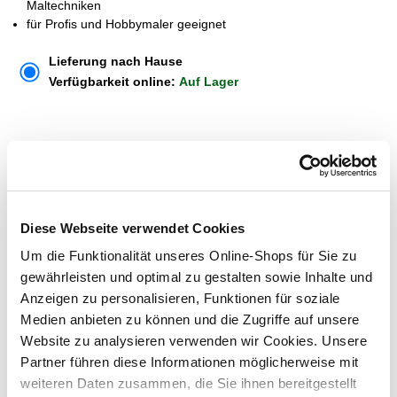
Maltechniken
für Profis und Hobbymaler geeignet
Lieferung nach Hause
Verfügbarkeit online:
Auf Lager
Um Abholung im Markt nutzen zu können, wähle zunächst
einen Markt
Verfügbarkeit:
Jetzt prüfen und Markt auswählen
Diese Webseite verwendet Cookies
Menge
Um die Funktionalität unseres Online-Shops für Sie zu
gewährleisten und optimal zu gestalten sowie Inhalte und
In den Warenkorb
Anzeigen zu personalisieren, Funktionen für soziale
Medien anbieten zu können und die Zugriffe auf unsere
Merken
Website zu analysieren verwenden wir Cookies. Unsere
Partner führen diese Informationen möglicherweise mit
weiteren Daten zusammen, die Sie ihnen bereitgestellt
ZUBEHÖR UND PASSENDE ARTIKEL: