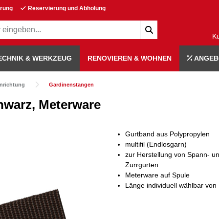
erung
Reservierung und Abholung
K
ECHNIK & WERKZEUG
RENOVIEREN & WOHNEN
ANGEB
nrichtung
Gardinenstangen
hwarz, Meterware
Gurtband aus Polypropylen
multifil (Endlosgarn)
zur Herstellung von Spann- u
Zurrgurten
Meterware auf Spule
Länge individuell wählbar von