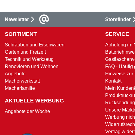
Newsletter
Storefinder
SORTIMENT
SERVICE
Schrauben und Eisenwaren
Abholung im 
Garten und Freizeit
Batteriehinwe
Technik und Werkzeug
Gasflaschenv
Renovieren und Wohnen
FAQ - Häufig 
Angebote
Hinweise zur
Macherwerkstatt
Kontakt
Macherfamilie
Mein Kunden
Produktrückru
AKTUELLE WERBUNG
Rücksendung
Unsere Märkt
Angebote der Woche
Werbung nicht
Widerrufsrech
Vertrag wider