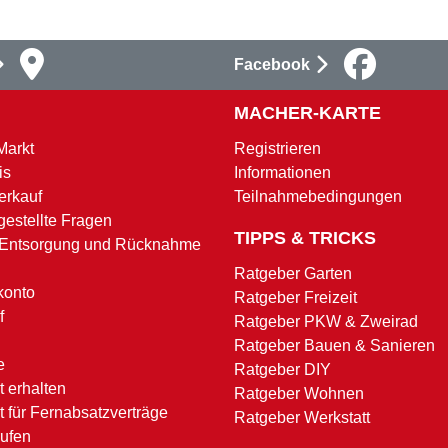
Facebook
MACHER-KARTE
Markt
Registrieren
is
Informationen
erkauf
Teilnahmebedingungen
gestellte Fragen
TIPPS & TRICKS
 Entsorgung und Rücknahme
Ratgeber Garten
konto
Ratgeber Freizeit
f
Ratgeber PKW & Zweirad
Ratgeber Bauen & Sanieren
e
Ratgeber DIY
 erhalten
Ratgeber Wohnen
t für Fernabsatzverträge
Ratgeber Werkstatt
rufen