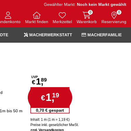
Gewählter Markt:
Noch kein Markt gewählt
0
0
undenkonto
Markt finden
Merkzettel
Warenkorb
Reservierung
OTE
MACHERWERKSTATT
MACHERFAMILIE
UVP
1,
89
€
nd
1,
19
€
0,70 € gespart
 1m bis 50 m
Inhalt: 1 m (1 m = 1,19 €)
Preise inkl. gesetzlicher MwSt.
zzgl. Versandkosten