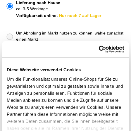
Lieferung nach Hause
ca. 3-5 Werktage
Verfügbarkeit online:
Nur noch 7 auf Lager
Um Abholung im Markt nutzen zu können, wähle zunächst
einen Markt
Verfügbarkeit:
Jetzt prüfen und Markt auswählen
Menge
Diese Webseite verwendet Cookies
In den Warenkorb
Um die Funktionalität unseres Online-Shops für Sie zu
gewährleisten und optimal zu gestalten sowie Inhalte und
Anzeigen zu personalisieren, Funktionen für soziale
Merken
Medien anbieten zu können und die Zugriffe auf unsere
Website zu analysieren verwenden wir Cookies. Unsere
ZUBEHÖR UND PASSENDE ARTIKEL:
Partner führen diese Informationen möglicherweise mit
weiteren Daten zusammen, die Sie ihnen bereitgestellt
haben oder die sie im Rahmen Ihrer Nutzung der Dienste