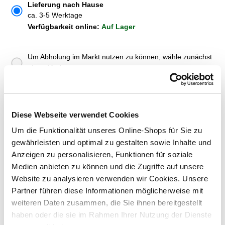
Lieferung nach Hause
ca. 3-5 Werktage
Verfügbarkeit online:
Auf Lager
Um Abholung im Markt nutzen zu können, wähle zunächst
einen Markt
Verfügbarkeit:
Jetzt prüfen und Markt auswählen
Diese Webseite verwendet Cookies
Menge
Um die Funktionalität unseres Online-Shops für Sie zu
In den Warenkorb
gewährleisten und optimal zu gestalten sowie Inhalte und
Anzeigen zu personalisieren, Funktionen für soziale
Merken
Medien anbieten zu können und die Zugriffe auf unsere
Website zu analysieren verwenden wir Cookies. Unsere
ZUBEHÖR UND PASSENDE ARTIKEL:
Partner führen diese Informationen möglicherweise mit
weiteren Daten zusammen, die Sie ihnen bereitgestellt
haben oder die sie im Rahmen Ihrer Nutzung der Dienste