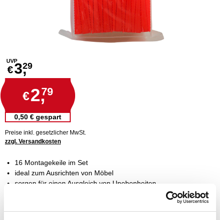
UVP
3,
29
€
2,
79
€
0,50 € gespart
Preise inkl. gesetzlicher MwSt.
zzgl. Versandkosten
16 Montagekeile im Set
ideal zum Ausrichten von Möbel
sorgen für einen Ausgleich von Unebenheiten
mit Feinverzahnung zum millimetergenauen Ausrichten
rutschfeste Justierkeile aus Kunststoff