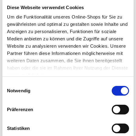
Lieferung nach Hause
Diese Webseite verwendet Cookies
Verfügbarkeit online:
Auf Lager
Um die Funktionalität unseres Online-Shops für Sie zu
gewährleisten und optimal zu gestalten sowie Inhalte und
Anzeigen zu personalisieren, Funktionen für soziale
Um Abholung im Markt nutzen zu können, wähle zunächst
Medien anbieten zu können und die Zugriffe auf unsere
einen Markt
Website zu analysieren verwenden wir Cookies. Unsere
Verfügbarkeit:
Jetzt prüfen und Markt auswählen
Partner führen diese Informationen möglicherweise mit
weiteren Daten zusammen, die Sie ihnen bereitgestellt
haben oder die sie im Rahmen Ihrer Nutzung der Dienste
Menge
gesammelt haben.
In den Warenkorb
Einwilligungsauswahl
Notwendig
Merken
Präferenzen
Beschreibung
Rutschfeste
Unterlegkeile
aus Kunststoff in Rot. Die
Statistiken
Möbelkeile
justieren Schränke einfach und zuverlässig. Durch