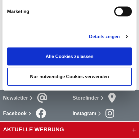
die Feinverzahnung lassen sich die
Justierkeile
millimetergenau ausrichten.
mehr
Marketing
Bewertungen
Details zeigen
Bewertungen lesen
Versandkosten
Alle Cookies zulassen
mehr
Nur notwendige Cookies verwenden
Newsletter
Storefinder
Facebook
Instagram
AKTUELLE WERBUNG