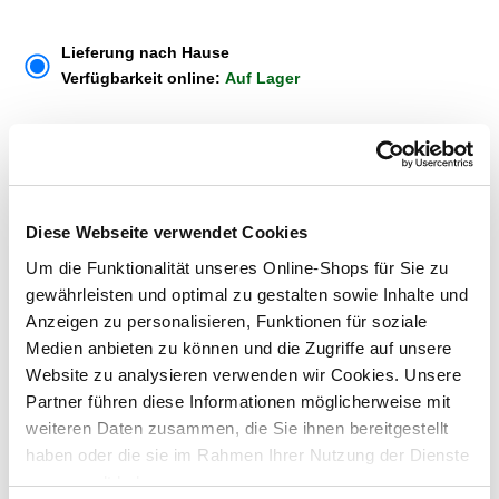
Lieferung nach Hause
Verfügbarkeit online:
Auf Lager
Dieser Artikel kann über Abholung im Markt nicht
reserviert werden
Diese Webseite verwendet Cookies
Menge
Um die Funktionalität unseres Online-Shops für Sie zu
In den Warenkorb
gewährleisten und optimal zu gestalten sowie Inhalte und
Anzeigen zu personalisieren, Funktionen für soziale
Medien anbieten zu können und die Zugriffe auf unsere
Merken
Website zu analysieren verwenden wir Cookies. Unsere
Partner führen diese Informationen möglicherweise mit
ZUBEHÖR UND PASSENDE ARTIKEL:
weiteren Daten zusammen, die Sie ihnen bereitgestellt
haben oder die sie im Rahmen Ihrer Nutzung der Dienste
gesammelt haben.
Exklusiv nur online!