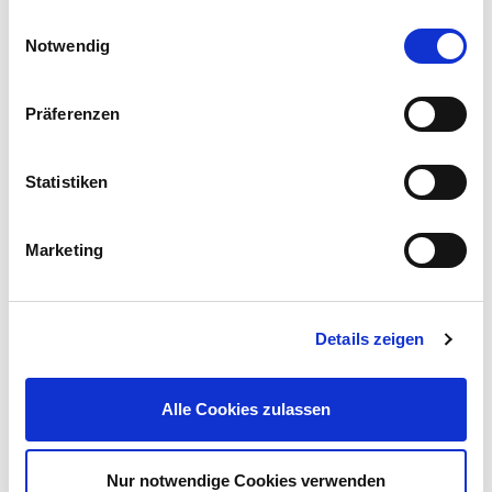
Einwilligungsauswahl
Notwendig
Präferenzen
Edelstahl Schweizer Kelle 480x130 mm mit Holzgriff
Statistiken
9,99 €
UVP 10,95 €
Marketing
Gleich mitkaufen!
Details zeigen
Beschreibung
Alle Cookies zulassen
Kaufe hier Steckbogen EN20 2er Set für Isolierrohre. Ideal für
90° Abwinkelungen und saubere Leitungsführung. Jetzt günstig
bei Sonderpreis-Baumarkt sichern.
mehr
Nur notwendige Cookies verwenden