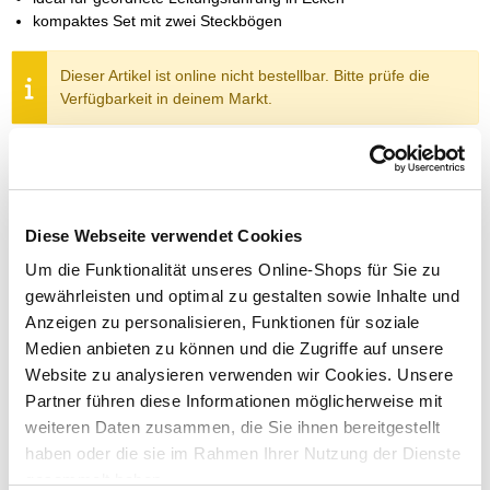
kompaktes Set mit zwei Steckbögen
Dieser Artikel ist online nicht bestellbar. Bitte prüfe die
Verfügbarkeit in deinem Markt.
Um Abholung im Markt nutzen zu können, wähle zunächst
einen Markt
Verfügbarkeit:
Jetzt prüfen und Markt auswählen
Diese Webseite verwendet Cookies
Um die Funktionalität unseres Online-Shops für Sie zu
Menge
gewährleisten und optimal zu gestalten sowie Inhalte und
Anzeigen zu personalisieren, Funktionen für soziale
In den Warenkorb
Medien anbieten zu können und die Zugriffe auf unsere
Website zu analysieren verwenden wir Cookies. Unsere
Merken
Partner führen diese Informationen möglicherweise mit
weiteren Daten zusammen, die Sie ihnen bereitgestellt
ZUBEHÖR UND PASSENDE ARTIKEL:
haben oder die sie im Rahmen Ihrer Nutzung der Dienste
gesammelt haben.