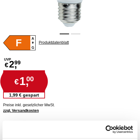
A
F
Produktdatenblatt
G
UVP
2,
99
€
1,
00
€
1,99 € gespart
Preise inkl. gesetzlicher MwSt.
zzgl. Versandkosten
SMD-LEDs für höchste Qualität
LED-Alternative zu klassischen Glühlampen
80% geringerer Energieverbrauch zu Standardglühlampen