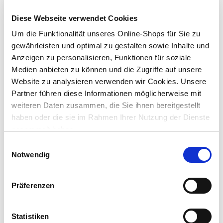
extrem lange Lebensdauer, flackerfreies Licht ohne Aufwärmzeit
keine UV- und Nah-IR-Strahlung
Diese Webseite verwendet Cookies
Um die Funktionalität unseres Online-Shops für Sie zu
Lieferung nach Hause
gewährleisten und optimal zu gestalten sowie Inhalte und
Verfügbarkeit online:
Auf Lager
Anzeigen zu personalisieren, Funktionen für soziale
Medien anbieten zu können und die Zugriffe auf unsere
Website zu analysieren verwenden wir Cookies. Unsere
Um Abholung im Markt nutzen zu können, wähle zunächst
Partner führen diese Informationen möglicherweise mit
einen Markt
weiteren Daten zusammen, die Sie ihnen bereitgestellt
Verfügbarkeit:
haben oder die sie im Rahmen Ihrer Nutzung der Dienste
Jetzt prüfen und Markt auswählen
gesammelt haben.
Einwilligungsauswahl
Menge
Notwendig
In den Warenkorb
Präferenzen
Merken
Statistiken
Beschreibung