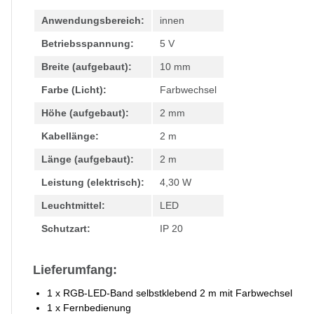
Anwendungsbereich:
innen
Betriebsspannung:
5 V
Breite (aufgebaut):
10 mm
Farbe (Licht):
Farbwechsel
Höhe (aufgebaut):
2 mm
Kabellänge:
2 m
Länge (aufgebaut):
2 m
Leistung (elektrisch):
4,30 W
Leuchtmittel:
LED
Schutzart:
IP 20
Lieferumfang:
1 x RGB-LED-Band selbstklebend 2 m mit Farbwechsel
1 x Fernbedienung