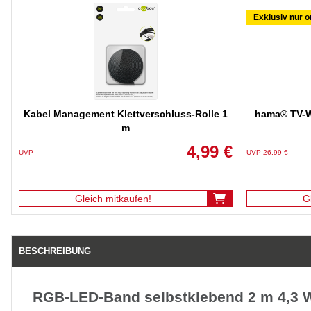
Exklusiv nur o
Kabel Management Klettverschluss-Rolle 1
hama® TV-W
m
4,99 €
UVP
UVP 26,99 €
Gleich mitkaufen!
G
BESCHREIBUNG
RGB-LED-Band selbstklebend 2 m 4,3 