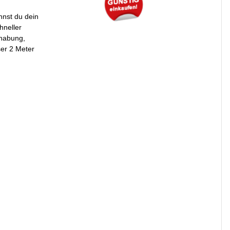
nst du dein
hneller
dhabung,
ser 2 Meter