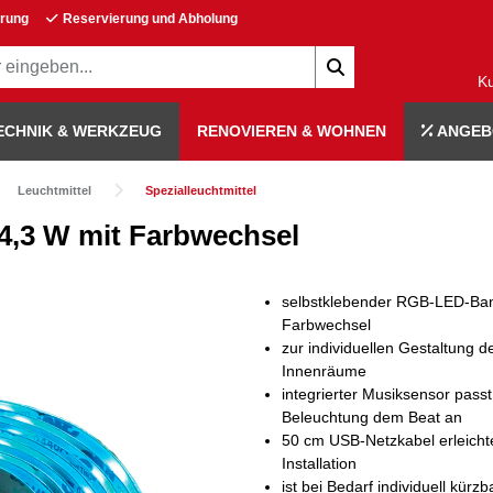
erung
Reservierung und Abholung
K
ECHNIK & WERKZEUG
RENOVIEREN & WOHNEN
ANGEB
Leuchtmittel
Spezialleuchtmittel
4,3 W mit Farbwechsel
selbstklebender RGB-LED-Ban
Farbwechsel
zur individuellen Gestaltung d
Innenräume
integrierter Musiksensor passt
Beleuchtung dem Beat an
50 cm USB-Netzkabel erleichte
Installation
ist bei Bedarf individuell kürzb