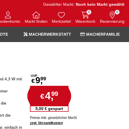
Gewählter Markt:
Noch kein Markt gewählt
0
0
undenkonto
Markt finden
Merkzettel
Warenkorb
Reservierung
OTE
MACHERWERKSTATT
MACHERFAMILIE
UVP
9,
99
d 4,3 W mit
€
einer
4,
99
€
 die
5,00 € gespart
rt die
Preise inkl. gesetzlicher MwSt.
zzgl. Versandkosten
ar, einfach in