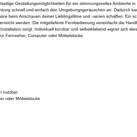
lseitige Gestaltungsmöglichkeiten für ein stimmungsvolles Ambiente in
chtung schnell und einfach den Umgebungsgeräuschen an. Dadurch kan
e beim Anschauen deiner Lieblingsfilme und -serien schaffen. Ein sc
erreicht werden. Die mitgelieferte Fernbedienung vereinfacht die Han
nstallation sorgt. Individuell kürzbar und selbstklebend eignet sich die
 für Fernseher, Computer oder Möbelstücke.
n nutzbar
ter oder Möbelstücke