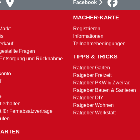
Facebook
MACHER-KARTE
Markt
Registrieren
is
Informationen
erkauf
Teilnahmebedingungen
gestellte Fragen
TIPPS & TRICKS
 Entsorgung und Rücknahme
Ratgeber Garten
konto
Ratgeber Freizeit
f
Ratgeber PKW & Zweirad
Ratgeber Bauen & Sanieren
e
Ratgeber DIY
 erhalten
Ratgeber Wohnen
t für Fernabsatzverträge
Ratgeber Werkstatt
rufen
SARTEN