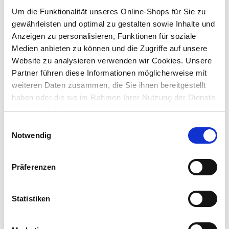
Lieferung nach Hause
Um die Funktionalität unseres Online-Shops für Sie zu
Verfügbarkeit online:
Auf Lager
gewährleisten und optimal zu gestalten sowie Inhalte und
Anzeigen zu personalisieren, Funktionen für soziale
Medien anbieten zu können und die Zugriffe auf unsere
Um Abholung im Markt nutzen zu können, wähle zunächst
Website zu analysieren verwenden wir Cookies. Unsere
einen Markt
Partner führen diese Informationen möglicherweise mit
Verfügbarkeit:
weiteren Daten zusammen, die Sie ihnen bereitgestellt
Jetzt prüfen und Markt auswählen
haben oder die sie im Rahmen Ihrer Nutzung der Dienste
gesammelt haben.
Menge
Einwilligungsauswahl
In den Warenkorb
Notwendig
Merken
Präferenzen
Beschreibung
Statistiken
Glättkelle
aus Edelstahl mit Holzgriff. Ideal zum Auftragen von
Putz, Spachtelmasse, etc.
mehr