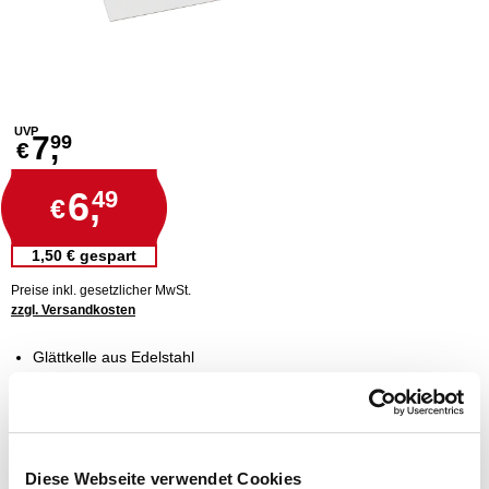
UVP
7,
99
€
6,
49
€
1,50 € gespart
Preise inkl. gesetzlicher MwSt.
zzgl. Versandkosten
Glättkelle aus Edelstahl
mit Holzgriff, lackiert
zum Auftragen von Putz, Spachtelmasse, etc.
Stärke Blatt 0,9 mm
Länge Griff 12 cm
Diese Webseite verwendet Cookies