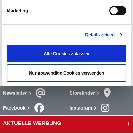
Ausbesserungsarbeiten mit Mörtel, Putzen und Gips.
Marketing
mehr
Bewertungen
(1)
Details zeigen
Bewertungen lesen
Versandkosten
Alle Cookies zulassen
mehr
Nur notwendige Cookies verwenden
Newsletter
Storefinder
Facebook
Instagram
AKTUELLE WERBUNG