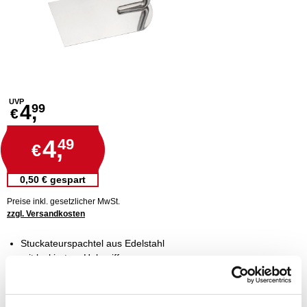
UVP
4,
99
€
4,
49
€
0,50 € gespart
Preise inkl. gesetzlicher MwSt.
zzgl. Versandkosten
Stuckateurspachtel aus Edelstahl
mit lackiertem Holzgriff
für Ausbesserungsarbeiten mit Mörtel, Putzen und Gips
rostfrei für lange Lebensdauer
leicht zu reinigen