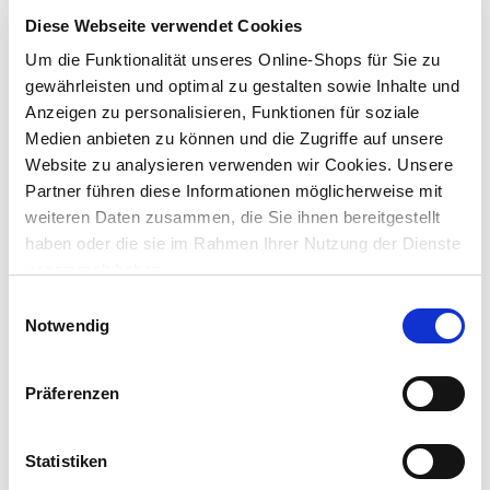
Diese Webseite verwendet Cookies
Lieferung nach Hause
Um die Funktionalität unseres Online-Shops für Sie zu
Verfügbarkeit online:
Nur noch 8 auf Lager
gewährleisten und optimal zu gestalten sowie Inhalte und
Anzeigen zu personalisieren, Funktionen für soziale
Medien anbieten zu können und die Zugriffe auf unsere
Um Abholung im Markt nutzen zu können, wähle zunächst
Website zu analysieren verwenden wir Cookies. Unsere
einen Markt
Partner führen diese Informationen möglicherweise mit
Verfügbarkeit:
weiteren Daten zusammen, die Sie ihnen bereitgestellt
Jetzt prüfen und Markt auswählen
haben oder die sie im Rahmen Ihrer Nutzung der Dienste
gesammelt haben.
Menge
Einwilligungsauswahl
In den Warenkorb
Notwendig
Merken
Präferenzen
Beschreibung
Statistiken
Stuckateurspachtel aus Edelstahl mit lackiertem Holzgriff für