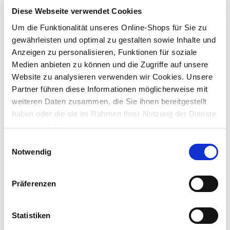
Lieferung nach Hause
Diese Webseite verwendet Cookies
Verfügbarkeit online:
Auf Lager
Um die Funktionalität unseres Online-Shops für Sie zu
gewährleisten und optimal zu gestalten sowie Inhalte und
Anzeigen zu personalisieren, Funktionen für soziale
Um Abholung im Markt nutzen zu können, wähle zunächst
Medien anbieten zu können und die Zugriffe auf unsere
einen Markt
Website zu analysieren verwenden wir Cookies. Unsere
Verfügbarkeit:
Partner führen diese Informationen möglicherweise mit
Jetzt prüfen und Markt auswählen
weiteren Daten zusammen, die Sie ihnen bereitgestellt
haben oder die sie im Rahmen Ihrer Nutzung der Dienste
Menge
gesammelt haben.
In den Warenkorb
Einwilligungsauswahl
Notwendig
Merken
Präferenzen
Beschreibung
Lasurpinsel
breit mit geradem Pinselkopf, bestens geeignet für
Statistiken
Dünnschicht- und Dickschicht-Lasuren.