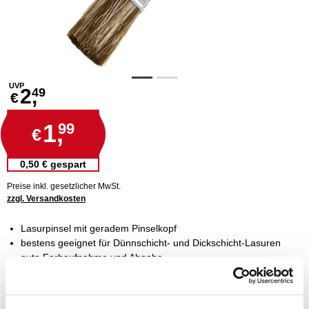
UVP
2,
49
€
1,
99
€
0,50 € gespart
Preise inkl. gesetzlicher MwSt.
zzgl. Versandkosten
Lasurpinsel mit geradem Pinselkopf
bestens geeignet für Dünnschicht- und Dickschicht-Lasuren
gute Farbaufnahme und Abgabe
langer und stabiler Kunststoffgriff
bestens geeignet für alle Lasuren