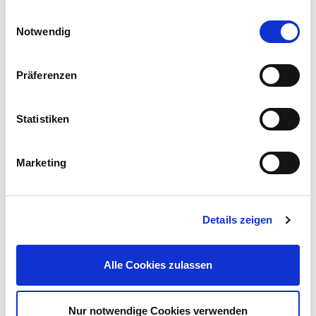
Einwilligungsauswahl
Notwendig
Präferenzen
Wendel-Rührer 100 x 480 mm, 20 kg, Farb-Mörtel-Rührer
Statistiken
7,99 €
UVP 8,99 €
Marketing
Gleich mitkaufen!
Details zeigen
Beschreibung
Mörtelwanne für Heimwerker, Baustellen oder deinen Garten. Er
Alle Cookies zulassen
lässt sich problemlos und schnell reinigen.
mehr
Nur notwendige Cookies verwenden