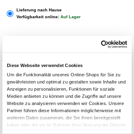
Lieferung nach Hause
Verfügbarkeit online:
Auf Lager
Um Abholung im Markt nutzen zu können, wähle zunächst
einen Markt
Verfügbarkeit:
Jetzt prüfen und Markt auswählen
Diese Webseite verwendet Cookies
Um die Funktionalität unseres Online-Shops für Sie zu
Menge
gewährleisten und optimal zu gestalten sowie Inhalte und
In den Warenkorb
Anzeigen zu personalisieren, Funktionen für soziale
Medien anbieten zu können und die Zugriffe auf unsere
Website zu analysieren verwenden wir Cookies. Unsere
Merken
Partner führen diese Informationen möglicherweise mit
weiteren Daten zusammen, die Sie ihnen bereitgestellt
ZUBEHÖR UND PASSENDE ARTIKEL:
haben oder die sie im Rahmen Ihrer Nutzung der Dienste
gesammelt haben.