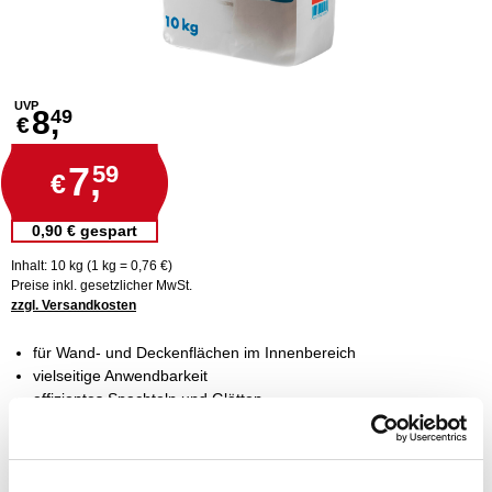
UVP
8,
49
€
7,
59
€
0,90 € gespart
Inhalt: 10 kg (1 kg = 0,76 €)
Preise inkl. gesetzlicher MwSt.
zzgl. Versandkosten
für Wand- und Deckenflächen im Innenbereich
vielseitige Anwendbarkeit
effizientes Spachteln und Glätten
zuverlässiges Füllen von Rissen und Löchern
hohe Verbrauchseffizienz