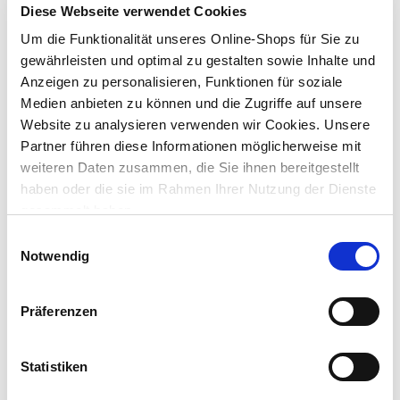
Dieser Artikel ist online nicht bestellbar. Bitte prüfe die
Diese Webseite verwendet Cookies
Verfügbarkeit in deinem Markt.
Um die Funktionalität unseres Online-Shops für Sie zu
gewährleisten und optimal zu gestalten sowie Inhalte und
Anzeigen zu personalisieren, Funktionen für soziale
Dieser Artikel kann über Abholung im Markt nicht
reserviert werden
Medien anbieten zu können und die Zugriffe auf unsere
Website zu analysieren verwenden wir Cookies. Unsere
Menge
Partner führen diese Informationen möglicherweise mit
weiteren Daten zusammen, die Sie ihnen bereitgestellt
In den Warenkorb
haben oder die sie im Rahmen Ihrer Nutzung der Dienste
gesammelt haben.
Merken
Einwilligungsauswahl
Notwendig
Gefahrenhinweise
mehr
Präferenzen
Beschreibung
Statistiken
Der Knauf Rotband Haftputzgips ist eine erstklassige Wahl für
die Vorbereitung von Innenwänden und -decken.
mehr