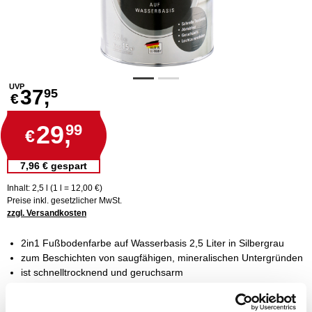
UVP
37,
95
€
29,
99
€
7,96 € gespart
Inhalt: 2,5 l (1 l = 12,00 €)
Preise inkl. gesetzlicher MwSt.
zzgl. Versandkosten
2in1 Fußbodenfarbe auf Wasserbasis 2,5 Liter in Silbergrau
zum Beschichten von saugfähigen, mineralischen Untergründen
ist schnelltrocknend und geruchsarm
lässt sich leicht verarbeiten und ist abriebfest
für den Innen- und Außen geeignet