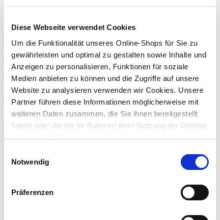
Dieser Artikel ist online nicht bestellbar. Bitte prüfe die
Diese Webseite verwendet Cookies
Verfügbarkeit in deinem Markt.
Um die Funktionalität unseres Online-Shops für Sie zu
gewährleisten und optimal zu gestalten sowie Inhalte und
Um Abholung im Markt nutzen zu können, wähle zunächst
einen Markt
Anzeigen zu personalisieren, Funktionen für soziale
Verfügbarkeit:
Medien anbieten zu können und die Zugriffe auf unsere
Jetzt prüfen und Markt auswählen
Website zu analysieren verwenden wir Cookies. Unsere
Partner führen diese Informationen möglicherweise mit
Menge
weiteren Daten zusammen, die Sie ihnen bereitgestellt
haben oder die sie im Rahmen Ihrer Nutzung der Dienste
In den Warenkorb
gesammelt haben.
Einwilligungsauswahl
Merken
Notwendig
Gefahrenhinweise
Präferenzen
mehr