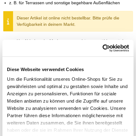
z. B. für Terrassen und sonstige begehbare Außenflächen
Dieser Artikel ist online nicht bestellbar. Bitte prüfe die
Verfügbarkeit in deinem Markt.
Um Abholung im Markt nutzen zu können, wähle zunächst
einen Markt
Verfügbarkeit:
Jetzt prüfen und Markt auswählen
Diese Webseite verwendet Cookies
Menge
Um die Funktionalität unseres Online-Shops für Sie zu
gewährleisten und optimal zu gestalten sowie Inhalte und
In den Warenkorb
Anzeigen zu personalisieren, Funktionen für soziale
Medien anbieten zu können und die Zugriffe auf unsere
Merken
Website zu analysieren verwenden wir Cookies. Unsere
Partner führen diese Informationen möglicherweise mit
ZUBEHÖR UND PASSENDE ARTIKEL:
weiteren Daten zusammen, die Sie ihnen bereitgestellt
haben oder die sie im Rahmen Ihrer Nutzung der Dienste