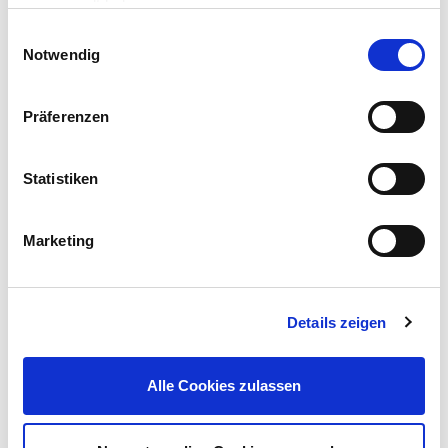
gesammelt haben.
Einwilligungsauswahl
Notwendig
Präferenzen
Sechskant Holzschraube 12x160 mm DIN571 galvanisch
verzinkt
Statistiken
10,00 € / kg
UVP 19,95 €
Marketing
Mehr erfahren!
Details zeigen
Beschreibung
Beidseitig verwendbare Terrassendiele aus unbehandeltem
Alle Cookies zulassen
Kiefernholz eignet sich zum Verlegen für Terrassen oder
sonstige begehbaren Außenflächen.