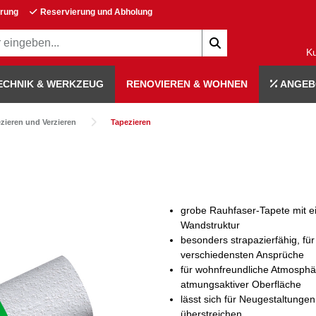
erung
Reservierung und Abholung
K
ECHNIK & WERKZEUG
RENOVIEREN & WOHNEN
ANGEB
zieren und Verzieren
Tapezieren
grobe Rauhfaser-Tapete mit ei
Wandstruktur
besonders strapazierfähig, für
verschiedensten Ansprüche
für wohnfreundliche Atmosphä
atmungsaktiver Oberfläche
lässt sich für Neugestaltunge
überstreichen