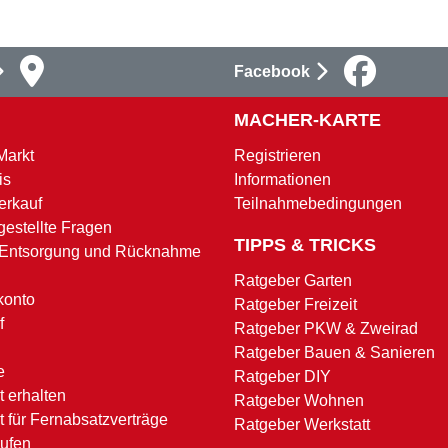
Facebook
MACHER-KARTE
Markt
Registrieren
is
Informationen
erkauf
Teilnahmebedingungen
gestellte Fragen
TIPPS & TRICKS
 Entsorgung und Rücknahme
Ratgeber Garten
konto
Ratgeber Freizeit
f
Ratgeber PKW & Zweirad
Ratgeber Bauen & Sanieren
e
Ratgeber DIY
 erhalten
Ratgeber Wohnen
t für Fernabsatzverträge
Ratgeber Werkstatt
rufen