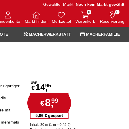
Gewählter Markt:
Noch kein Markt gewählt
0
0
undenkonto
Markt finden
Merkzettel
Warenkorb
Reservierung
OTE
MACHERWERKSTATT
MACHERFAMILIE
UVP
14,
95
nzigartiger
€
 die
8,
99
€
re mit
5,96 € gespart
n mehrmals
Inhalt: 20 m (1 m = 0,45 €)