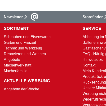
Newsletter
Storefinder
SORTIMENT
SERVICE
Schrauben und Eisenwaren
Abholung im 
Garten und Freizeit
Batteriehinwe
Technik und Werkzeug
Gasflaschenv
Renovieren und Wohnen
FAQ - Häufig 
Angebote
Hinweise zur
Macherwerkstatt
Kontakt
Macherfamilie
Mein Kunden
Produktrückru
AKTUELLE WERBUNG
Rücksendung
Unsere Märkt
Angebote der Woche
Werbung nicht
Widerrufsrech
Vertrag wider