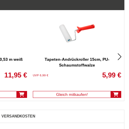
 0,53 m weiß
Tapeten-Andrückroller 15cm, PU-
T
Schaumstoffwalze
11,95 €
5,99 €
UVP 6,99 €
U
Gleich mitkaufen!
VERSANDKOSTEN