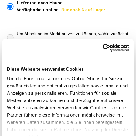
Lieferung nach Hause
Verfügbarkeit online:
Nur noch 3 auf Lager
Um Abholung im Markt nutzen zu können, wähle zunächst
einen Markt
Verfügbarkeit:
Jetzt prüfen und Markt auswählen
Diese Webseite verwendet Cookies
Menge
Um die Funktionalität unseres Online-Shops für Sie zu
In den Warenkorb
gewährleisten und optimal zu gestalten sowie Inhalte und
Anzeigen zu personalisieren, Funktionen für soziale
Merken
Medien anbieten zu können und die Zugriffe auf unsere
Website zu analysieren verwenden wir Cookies. Unsere
ZUBEHÖR UND PASSENDE ARTIKEL:
Partner führen diese Informationen möglicherweise mit
weiteren Daten zusammen, die Sie ihnen bereitgestellt
haben oder die sie im Rahmen Ihrer Nutzung der Dienste