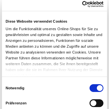
haftet auf vielen Baumaterialien
feuchtigkeitshärtend und gut dosierbar
Lieferung nach Hause
Diese Webseite verwendet Cookies
Verfügbarkeit online:
Auf Lager
Um die Funktionalität unseres Online-Shops für Sie zu
gewährleisten und optimal zu gestalten sowie Inhalte und
Anzeigen zu personalisieren, Funktionen für soziale
Um Abholung im Markt nutzen zu können, wähle zunächst
Medien anbieten zu können und die Zugriffe auf unsere
einen Markt
Website zu analysieren verwenden wir Cookies. Unsere
Verfügbarkeit:
Jetzt prüfen und Markt auswählen
Partner führen diese Informationen möglicherweise mit
weiteren Daten zusammen, die Sie ihnen bereitgestellt
haben oder die sie im Rahmen Ihrer Nutzung der Dienste
Menge
gesammelt haben.
In den Warenkorb
Einwilligungsauswahl
Notwendig
Merken
Präferenzen
Gefahrenhinweise