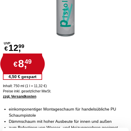
UVP
12,
99
€
8,
49
€
4,50 € gespart
Inhalt: 750 ml (1 l = 11,32 €)
Preise inkl. gesetzlicher MwSt.
zzgl. Versandkosten
einkomponentiger Montageschaum für handelsübliche PU
Schaumpistole
Dämmschaum mit hoher Ausbeute für innen und außen
zum Befestigen von Wasser- und Heizungsrohren geeignet