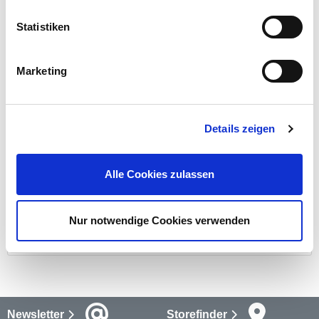
mehr
Statistiken
Beschreibung
Marketing
Der 1K B2 Pistolenschaum ist ein einkomponentiger PU
Schaum der auf vielen Baumaterialien haftet. Er ist ideal zum
Dichten und Dämmen von Anschlussfugen zwischen
Fensterlaibungen und Mauerwerk, geeignet.
mehr
Details zeigen
Bewertungen
(1)
Alle Cookies zulassen
Bewertungen lesen
Versandkosten
Nur notwendige Cookies verwenden
mehr
Newsletter
Storefinder