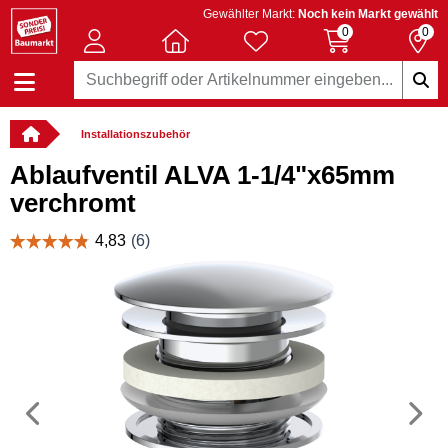
Gewählter Markt:
Noch kein Markt gewählt
0
0
Installationszubehör
Ablaufventil ALVA 1-1/4"x65mm
verchromt
Vorheriges
N