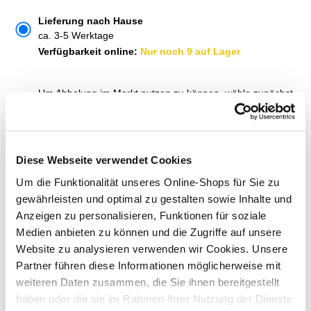
Lieferung nach Hause
ca. 3-5 Werktage
Verfügbarkeit online:
Nur noch 9 auf Lager
Um Abholung im Markt nutzen zu können, wähle zunächst
einen Markt
Verfügbarkeit:
Jetzt prüfen und Markt auswählen
Diese Webseite verwendet Cookies
Menge
Um die Funktionalität unseres Online-Shops für Sie zu
In den Warenkorb
gewährleisten und optimal zu gestalten sowie Inhalte und
Anzeigen zu personalisieren, Funktionen für soziale
Medien anbieten zu können und die Zugriffe auf unsere
Merken
Website zu analysieren verwenden wir Cookies. Unsere
Partner führen diese Informationen möglicherweise mit
ZUBEHÖR UND PASSENDE ARTIKEL:
weiteren Daten zusammen, die Sie ihnen bereitgestellt
haben oder die sie im Rahmen Ihrer Nutzung der Dienste