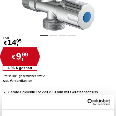
UVP
14,
95
€
9,
99
€
4,96 € gespart
Preise inkl. gesetzlicher MwSt.
zzgl. Versandkosten
Geräte Eckventil 1/2 Zoll x 10 mm mit Geräteanschluss
für den Anschluss von Geräten
aus verchromtem Pressmessing gefertigt
Quetschverschraubung mit Längenausgleich
besitzt einen 3/4" Schlauchanschluss