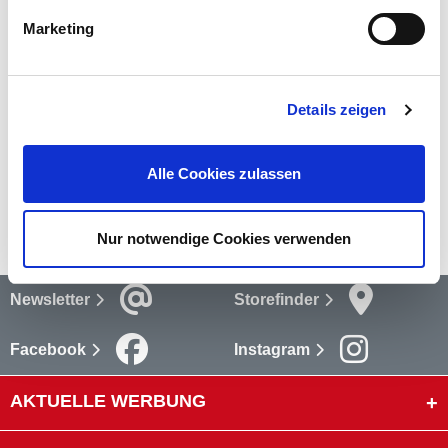
günstig bei Sonderpreis-Baumarkt – ideal für Wasch- und
Spülmaschinenanschlüsse.
mehr
Marketing
Bewertungen
(2)
Details zeigen
Bewertungen lesen
Versandkosten
Alle Cookies zulassen
mehr
Nur notwendige Cookies verwenden
Newsletter
Storefinder
Facebook
Instagram
AKTUELLE WERBUNG