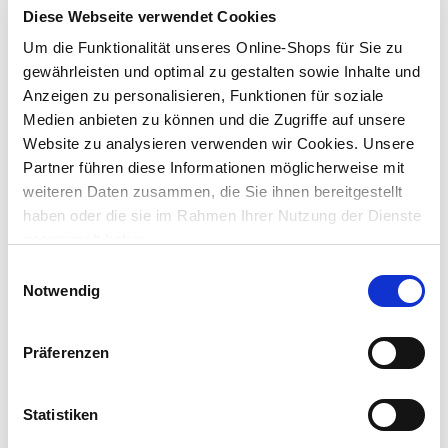
Diese Webseite verwendet Cookies
Lieferung nach Hause
Um die Funktionalität unseres Online-Shops für Sie zu
ca. 3-5 Werktage
gewährleisten und optimal zu gestalten sowie Inhalte und
Verfügbarkeit online:
Nur noch 3 auf Lager
Anzeigen zu personalisieren, Funktionen für soziale
Medien anbieten zu können und die Zugriffe auf unsere
Um Abholung im Markt nutzen zu können, wähle zunächst
Website zu analysieren verwenden wir Cookies. Unsere
einen Markt
Partner führen diese Informationen möglicherweise mit
Verfügbarkeit:
weiteren Daten zusammen, die Sie ihnen bereitgestellt
Jetzt prüfen und Markt auswählen
haben oder die sie im Rahmen Ihrer Nutzung der Dienste
gesammelt haben.
Menge
Einwilligungsauswahl
In den Warenkorb
Notwendig
Merken
Präferenzen
Beschreibung
Statistiken
Kaufe hier das Geräte-Eckventil 1/2 Zoll x 10 mm verchromt