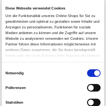
langlebige Abdichtung von Gewindeverbindungen
Diese Webseite verwendet Cookies
Um die Funktionalität unseres Online-Shops für Sie zu
Lieferung nach Hause
gewährleisten und optimal zu gestalten sowie Inhalte und
Verfügbarkeit online:
Auf Lager
Anzeigen zu personalisieren, Funktionen für soziale
Medien anbieten zu können und die Zugriffe auf unsere
Website zu analysieren verwenden wir Cookies. Unsere
Um Abholung im Markt nutzen zu können, wähle zunächst
Partner führen diese Informationen möglicherweise mit
einen Markt
weiteren Daten zusammen, die Sie ihnen bereitgestellt
Verfügbarkeit:
haben oder die sie im Rahmen Ihrer Nutzung der Dienste
Jetzt prüfen und Markt auswählen
gesammelt haben.
Einwilligungsauswahl
Menge
Notwendig
In den Warenkorb
Präferenzen
Merken
Statistiken
Beschreibung