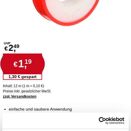
UVP
2,
49
€
1,
19
€
1,30 € gespart
Inhalt: 12 m (1 m = 0,10 €)
Preise inkl. gesetzlicher MwSt.
zzgl. Versandkosten
einfache und saubere Anwendung
temperaturbeständig
mühelos demontierbar
nicht brennbar und sicher